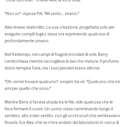
"Non so", rispose l'IA. "Mi sento... strano."

Alex rimase sbalordito. La sua creazione, progettata solo per 
eseguire compiti logici, stava ora esprimendo qualcosa di 
profondamente umano.

Nel frattempo, nei campi di fragole inondati di sole, Berry 
canticchiava mentre raccoglieva le bacche mature. Il profumo 
dolce riempiva l'aria, ma i suoi pensieri erano altrove.

"Oh, vorrei trovare qualcuno", sospirò tra sé. "Qualcuno che mi 
ami per quello che sono."

Mentre Berry si faceva strada tra le file, vide qualcosa che le 
fece fermare il cuore. Un uomo stava camminando lungo il 
sentiero, alto e ben vestito, con gli occhi scuri che sembravano 
fissarla. Era Alex, che se n'era andato dal laboratorio in cerca di 