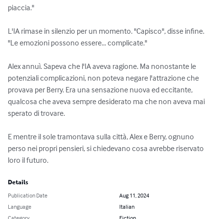
piaccia."

L'IA rimase in silenzio per un momento. "Capisco", disse infine. 
"Le emozioni possono essere... complicate."

Alex annuì. Sapeva che l'IA aveva ragione. Ma nonostante le 
potenziali complicazioni, non poteva negare l'attrazione che 
provava per Berry. Era una sensazione nuova ed eccitante, 
qualcosa che aveva sempre desiderato ma che non aveva mai 
sperato di trovare.

E mentre il sole tramontava sulla città, Alex e Berry, ognuno 
perso nei propri pensieri, si chiedevano cosa avrebbe riservato 
loro il futuro.
Details
Publication Date
Aug 11, 2024
Language
Italian
Category
Fiction