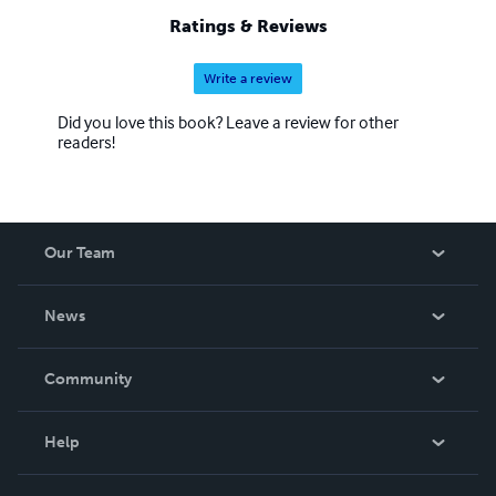
Ratings & Reviews
Write a review
Did you love this book? Leave a review for other
readers!
Our Team
About Us
News
Careers
In The News
Community
Events
Blog
Help
Videos
Order Lookup