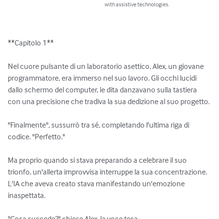
with assistive technologies.
**Capitolo 1**

Nel cuore pulsante di un laboratorio asettico, Alex, un giovane 
programmatore, era immerso nel suo lavoro. Gli occhi lucidi 
dallo schermo del computer, le dita danzavano sulla tastiera 
con una precisione che tradiva la sua dedizione al suo progetto.

"Finalmente", sussurrò tra sé, completando l'ultima riga di 
codice. "Perfetto."

Ma proprio quando si stava preparando a celebrare il suo 
trionfo, un'allerta improvvisa interruppe la sua concentrazione. 
L'IA che aveva creato stava manifestando un'emozione 
inaspettata.

"Cosa succede?" chiese Alex, la voce tesa.
