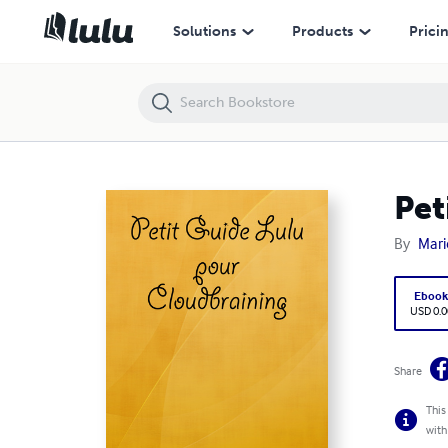
Petit Guide Lulu pour Cloudbraining
Solutions
Products
Prici
Pet
By
Mari
Eboo
USD 0.0
Share
This
with