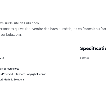
 sur le site de Lulu.com.

ersonnes qui veulent vendre des livres numériques en français au form
 sur Lulu.com.
Specificati
2013
Format
rs & Technology
ts Reserved - Standard Copyright License
or): MarieBo Solutions