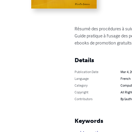
Résumé des procédures à suivre
Guide pratique à l'usage des p
ebooks de promotion gratuits
Details
Publication Date
Mar 4, 
Language
French
Category
Compute
Copyright
All Righ
Contributors
By (auth
Keywords