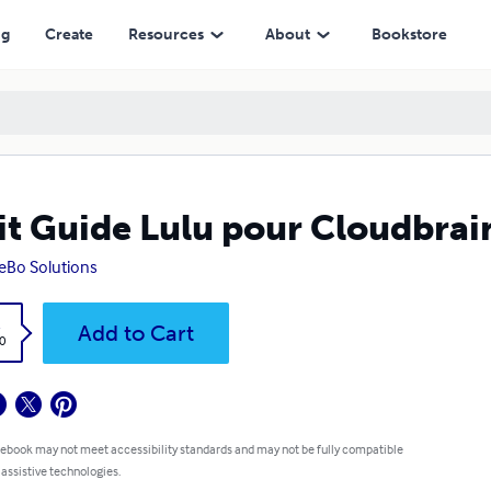
ng
Create
Resources
About
Bookstore
it Guide Lulu pour Cloudbrai
eBo Solutions
k
Add to Cart
0
 ebook may not meet accessibility standards and may not be fully compatible
 assistive technologies.