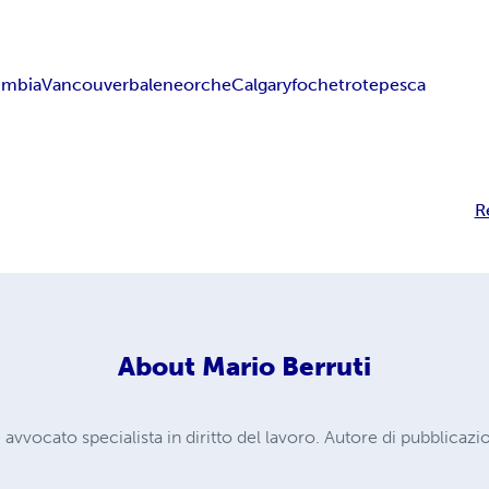
umbia
Vancouver
balene
orche
Calgary
foche
trote
pesca
R
About
Mario Berruti
avvocato specialista in diritto del lavoro. Autore di pubblicazioni 