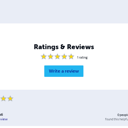
Ratings & Reviews
1
rating
Write a review
ti
0
peopl
found this helpfu
eview