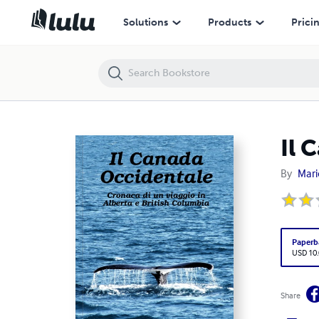
Il Canada Occidentale
Solutions
Products
Prici
Il 
By
Mari
Paperb
USD 10
Share