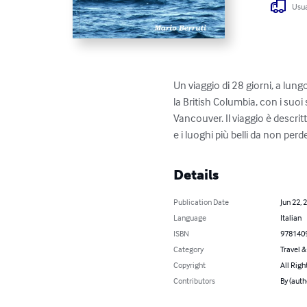
Usua
Un viaggio di 28 giorni, a lungo 
la British Columbia, con i suoi 
Vancouver. Il viaggio è descritt
e i luoghi più belli da non perd
Details
Publication Date
Jun 22, 
Language
Italian
ISBN
978140
Category
Travel 
Copyright
All Righ
Contributors
By (auth