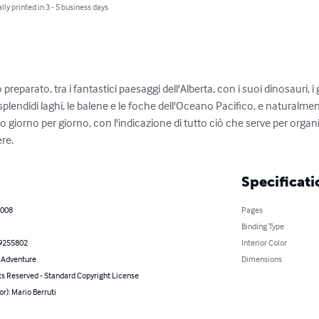
lly printed in 3 - 5 business days
preparato, tra i fantastici paesaggi dell'Alberta, con i suoi dinosauri, i gh
splendidi laghi, le balene e le foche dell'Oceano Pacifico, e naturalmente
o giorno per giorno, con l'indicazione di tutto ciò che serve per organizza
ere.
Specificati
2008
Pages
Binding Type
9255802
Interior Color
& Adventure
Dimensions
ts Reserved - Standard Copyright License
or): Mario Berruti