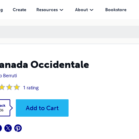
ng
Create
Resources
About
Bookstore
Canada Occidentale
o Berruti
1
rating
ack
Add to Cart
.06