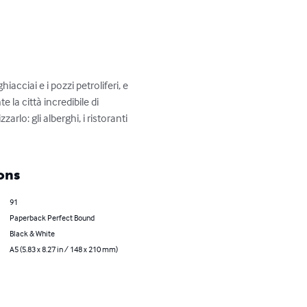
iacciai e i pozzi petroliferi, e 
 la città incredibile di 
rlo: gli alberghi, i ristoranti 
ons
91
Paperback Perfect Bound
Black & White
A5 (5.83 x 8.27 in / 148 x 210 mm)