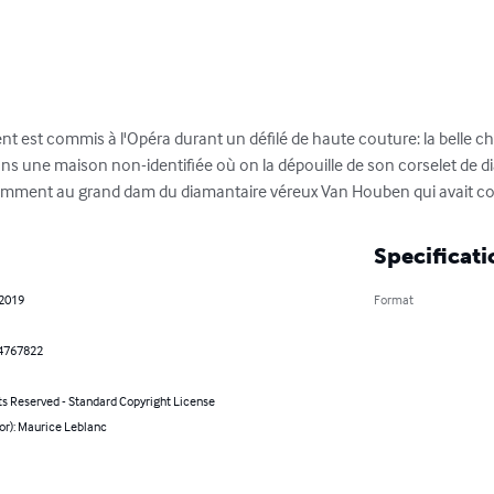
nt est commis à l'Opéra durant un défilé de haute couture: la belle c
ns une maison non-identifiée où on la dépouille de son corselet de dia
demment au grand dam du diamantaire véreux Van Houben qui avait co
Specificati
 2019
Format
4767822
ts Reserved - Standard Copyright License
or): Maurice Leblanc