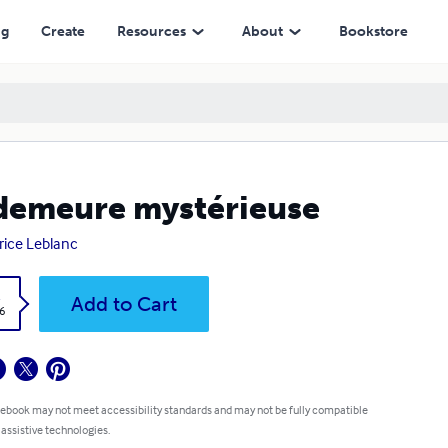
ng
Create
Resources
About
Bookstore
demeure mystérieuse
ice Leblanc
k
Add to Cart
6
 ebook may not meet accessibility standards and may not be fully compatible
 assistive technologies.