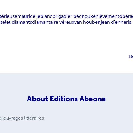
érieuse
maurice leblanc
brigadier béchoux
enlèvement
opéra
selet diamants
diamantaire véreux
van houben
jean d'enneris
R
About
Editions Abeona
d'ouvrages littéraires