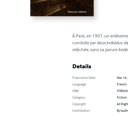
À Paris, en 1907, un enlèveme
conduite par deux individus da
relâchée, sans sa parure évi
Details
Publication Date
Mar 14,
Language
French
ISBN
978024
Category
Fiction
Copyright
All Righ
Contributors
By (auth