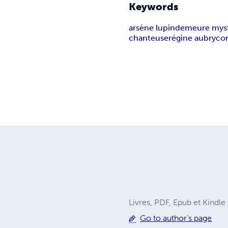
Keywords
arsène lupin
demeure myst
chanteuse
régine aubry
cor
Livres, PDF, Epub et Kindle 
Go to author's page