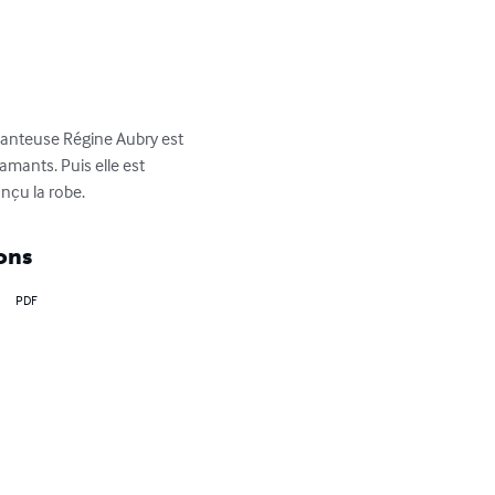
hanteuse Régine Aubry est 
mants. Puis elle est 
nçu la robe.
ons
PDF