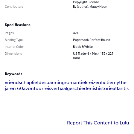
Copyright License
Contributors
By (author): Mausy Noon
Specifications
Pages
424
Binding Type
Paperback Perfect Bound
Interior Color
Black & White
Dimensions
US Trade (6 x 9 in / 152 x 229
mm)
Keywords
vriendschap
liefde
spanning
romantiek
reizen
fictie
mythe
jaren 60
avontuur
reisverhaal
geschiedenis
historie
atlantis
Report This Content to Lulu