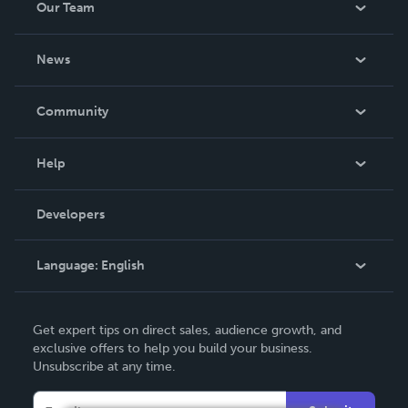
Our Team
About Us
News
Careers
In The News
Community
Events
Blog
Help
Videos
Order Lookup
Developers
Podcast
Knowledge Base
Language:
English
Contact Support
English
Get expert tips on direct sales, audience growth, and
Deutsch
exclusive offers to help you build your business.
Unsubscribe at any time.
Français
Italiano