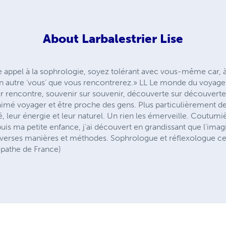
About
Larbalestrier Lise
ire appel à la sophrologie, soyez tolérant avec vous-même car,
 un autre ‘vous’ que vous rencontrerez.» LL Le monde du voyag
rencontre, souvenir sur souvenir, découverte sur découverte.
 aimé voyager et être proche des gens. Plus particulièrement de
, leur énergie et leur naturel. Un rien les émerveille. Coutumi
s ma petite enfance, j’ai découvert en grandissant que l’imagin
iverses manières et méthodes. Sophrologue et réflexologue c
opathe de France)