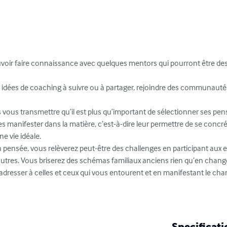
ouvoir faire connaissance avec quelques mentors qui pourront être des 
s idées de coaching à suivre ou à partager, rejoindre des communautés
s vous transmettre qu’il est plus qu’important de sélectionner ses pensée
les manifester dans la matière, c’est-à-dire leur permettre de se concré
e vie idéale.

pensée, vous relèverez peut-être des challenges en participant aux ex
utres. Vous briserez des schémas familiaux anciens rien qu’en chang
adresser à celles et ceux qui vous entourent et en manifestant le cha
Specificati