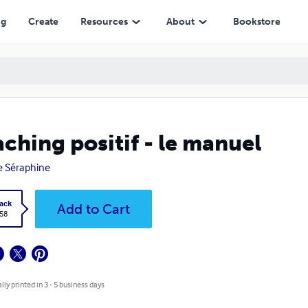
ng
Create
Resources
About
Bookstore
ching positif - le manuel
e Séraphine
ack
Add to Cart
.58
lly printed in 3 - 5 business days