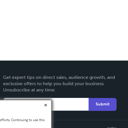
Get expert tips on direct sales, audience growth, and
exclusive offers to help you build your business.
Unsubscribe at any time.
Submit
fforts. Continuing to use this