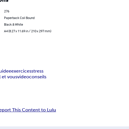
276
Paperback Coil Bound
Black & White
A4 (8.27 x 11.69 in / 210 x 297 mm)
guidee
exercices
stress
l et vous
video
conseils
eport This Content to Lulu