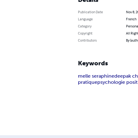
Publication Date
Nov 8, 
Language
French
Category
Persona
Copyright
All Righ
Contributors
By (auth
Keywords
melle seraphine
deepak c
pratique
psychologie posit