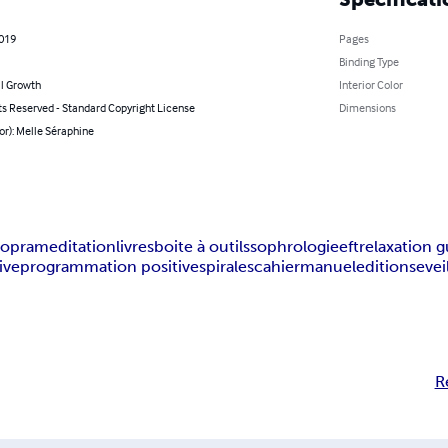
2019
Pages
Binding Type
l Growth
Interior Color
ts Reserved - Standard Copyright License
Dimensions
or): Melle Séraphine
hopra
meditation
livres
boite à outils
sophrologie
eft
relaxation 
ive
programmation positive
spirales
cahier
manuel
editions
evei
R