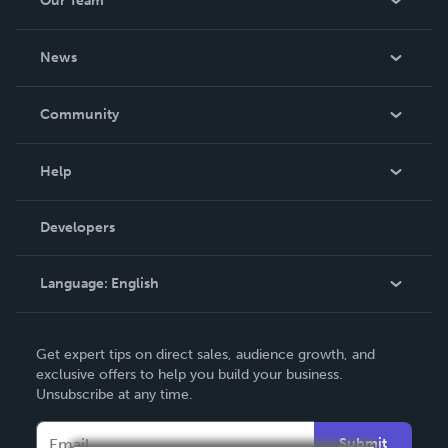
Our Team
About Us
News
Careers
In The News
Community
Events
Blog
Help
Videos
Order Lookup
Developers
Podcast
Knowledge Base
Language:
English
Contact Support
English
Get expert tips on direct sales, audience growth, and
Deutsch
exclusive offers to help you build your business.
Unsubscribe at any time.
Français
Italiano
Submit