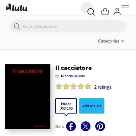
Il cacciatore
Categories
Il cacciatore
By
Michela Oliviero
2
ratings
Ebook
Add to Cart
USD 0.00
Share