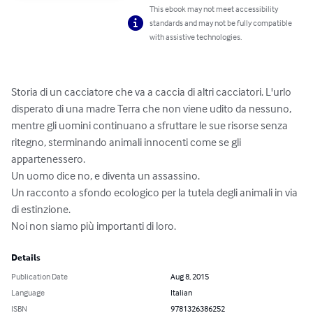
This ebook may not meet accessibility
standards and may not be fully compatible
with assistive technologies.
Storia di un cacciatore che va a caccia di altri cacciatori. L'urlo 
disperato di una madre Terra che non viene udito da nessuno, 
mentre gli uomini continuano a sfruttare le sue risorse senza 
ritegno, sterminando animali innocenti come se gli 
appartenessero. 

Un uomo dice no, e diventa un assassino.

Un racconto a sfondo ecologico per la tutela degli animali in via 
di estinzione.

Noi non siamo più importanti di loro.
Details
Publication Date
Aug 8, 2015
Language
Italian
ISBN
9781326386252