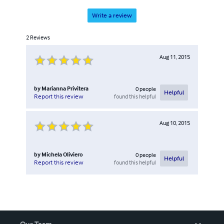
Write a review
2
Reviews
Aug 11, 2015
by
Marianna Privitera
0
people
Helpful
found this helpful
Report this review
Aug 10, 2015
by
Michela Oliviero
0
people
Helpful
found this helpful
Report this review