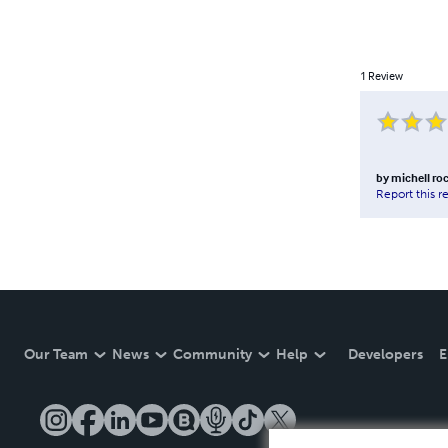
1
Review
by
michell ro
Report this r
Our Team
News
Community
Help
Developers
E