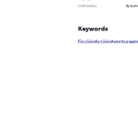
Contributors
By (auth
Keywords
Ficción
Acción
Aventura
am