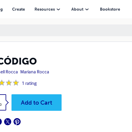
ng
Create
Resources
About
Bookstore
 CÓDIGO
ell Rocca
Mariana Rocca
1
rating
k
Add to Cart
0