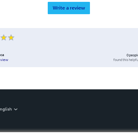
Write a review
cca
0
peopl
found this helpfu
eview
nglish