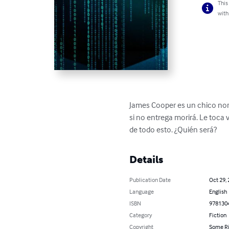
This
with
James Cooper es un chico nor
si no entrega morirá. Le toc
de todo esto. ¿Quién será?
Details
Publication Date
Oct 29,
Language
English
ISBN
978130
Category
Fiction
Copyright
Some Ri