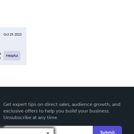
Oct 29, 2023
e
Helpful
l
Get expert tips on direct sales, audience growth, and
exclusive offers to help you build your business.
Unsubscribe at any time.
Submit