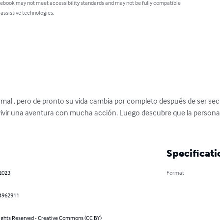
 ebook may not meet accessibility standards and may not be fully compatible
 assistive technologies.
mal , pero de pronto su vida cambia por completo después de ser se
a vivir una aventura con mucha acción. Luego descubre que la person
Specificati
 2023
Format
4962911
ghts Reserved - Creative Commons (CC BY)