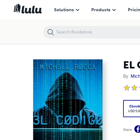
EL CÓDIGO
Solutions
Products
Prici
EL
By
Mich
Eboo
USD 5.0
Share