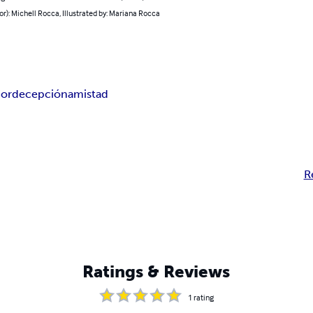
or): Michell Rocca, Illustrated by: Mariana Rocca
or
decepción
amistad
R
Ratings & Reviews
1
rating