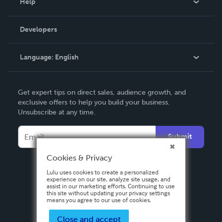
Help
Videos
Order Lookup
Developers
Podcast
Knowledge Base
Language:
English
Contact Support
English
Get expert tips on direct sales, audience growth, and
Deutsch
exclusive offers to help you build your business.
Unsubscribe at any time.
Français
Italiano
Submit
Español
Cookies & Privacy
Lulu uses cookies to create a personalized
experience on our site, analyze site usage, and
assist in our marketing efforts. Continuing to use
this site without updating your privacy settings
means you agree to our use of cookies.
Close and accept