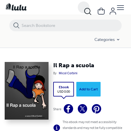
Il Rap a scuola
Categories
Il Rap a scuola
By
Micol Corbini
Ebook
Add to Cart
USD 0.00
Share
This ebook may not meet accessibility
standards and may not be fully compatible