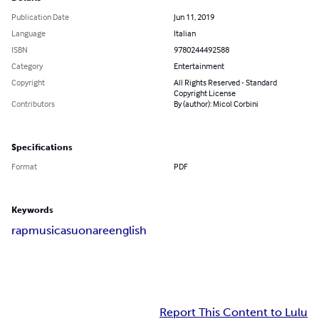
Publication Date
Jun 11, 2019
Language
Italian
ISBN
9780244492588
Category
Entertainment
Copyright
All Rights Reserved - Standard
Copyright License
Contributors
By (author): Micol Corbini
Specifications
Format
PDF
Keywords
rap
musica
suonare
english
Report This Content to Lulu