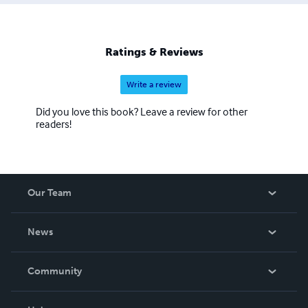
Ratings & Reviews
Write a review
Did you love this book? Leave a review for other
readers!
Our Team
About Us
News
Careers
In The News
Community
Events
Blog