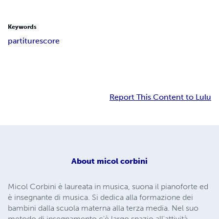
Keywords
partiture
score
Report This Content to Lulu
About
micol corbini
Micol Corbini è laureata in musica, suona il pianoforte ed
è insegnante di musica. Si dedica alla formazione dei
bambini dalla scuola materna alla terza media. Nel suo
metodo di insegnamento c'è largo spazio all'attività