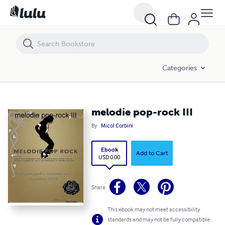
melodie pop-rock III
Categories
melodie pop-rock III
By
Micol Corbini
Ebook
Add to Cart
USD 0.00
Share
This ebook may not meet accessibility
standards and may not be fully compatible