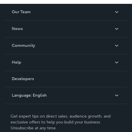
Our Team
About Us
News
Careers
In The News
Community
Events
Blog
Help
Videos
Order Lookup
Developers
Podcast
Knowledge Base
Language:
English
Contact Support
English
Get expert tips on direct sales, audience growth, and
Deutsch
exclusive offers to help you build your business.
Unsubscribe at any time.
Français