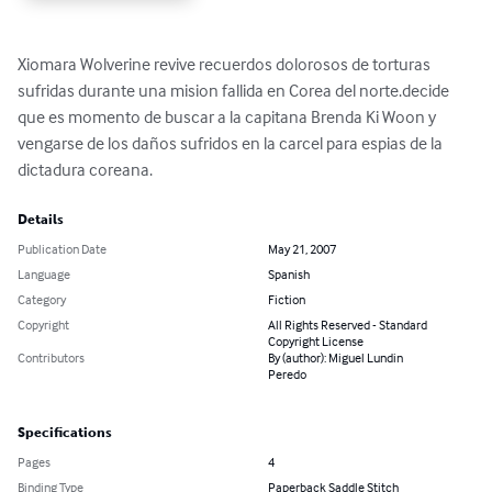
Xiomara Wolverine revive recuerdos dolorosos de torturas 
sufridas durante una mision fallida en Corea del norte.decide 
que es momento de buscar a la capitana Brenda Ki Woon y 
vengarse de los daños sufridos en la carcel para espias de la 
dictadura coreana.
Details
Publication Date
May 21, 2007
Language
Spanish
Category
Fiction
Copyright
All Rights Reserved - Standard
Copyright License
Contributors
By (author): Miguel Lundin
Peredo
Specifications
Pages
4
Binding Type
Paperback Saddle Stitch