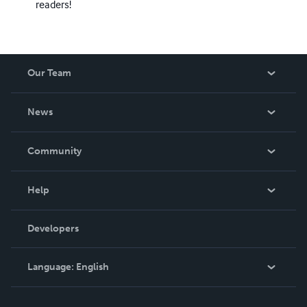
readers!
Our Team
About Us
News
Careers
In The News
Community
Events
Blog
Help
Videos
Order Lookup
Developers
Podcast
Knowledge Base
Language:
English
Contact Support
English