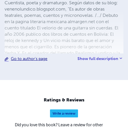
Cuentista, poeta y dramaturgo. Según datos de su blog:
venenolundico.blogspot.com, “Es autor de obras
teatrales, poemas, cuentos y micronovelas. /…/ Debuto
en la pagina literaria mexicana almargen.net con el
cuento titulado El velorio de una guitarra sin cuerdas. El
año 2006 publico dos libros de cuentos en Bolivia: El
reloj de kennedy y Un vicio más barato que el amor y
menos que el cigarrillo. Es pionero de la generación
Yerba X. Es el creador del llamado Realismo Lundico y la
Show full description
Go to author's page
novela paparazzi. Llama a sus novelas cortas de genero
policiaco como muestras del ‘Tiwanaku Noir’, un genero
inventado gracias a la inspiración nacida de algunas
lecturas de cuentos de Víctor Hugo Viscarra y con una
mezcla entre elementos del mundo pop y la violencia del
mundo del crimen.
Ratings & Reviews
Write a review
Did you love this book? Leave a review for other