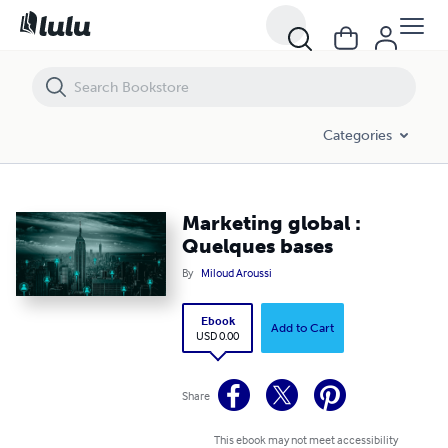
Marketing global : Quelques bases
Categories
Marketing global :
Quelques bases
By
Miloud Aroussi
Ebook
Add to Cart
USD 0.00
Share
This ebook may not meet accessibility