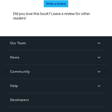
Write a review
Did you love this book? Leave a review for other
readers!
Our Team
About Us
News
Careers
In The News
Community
Events
Blog
Help
Videos
Order Lookup
Developers
Podcast
Knowledge Base