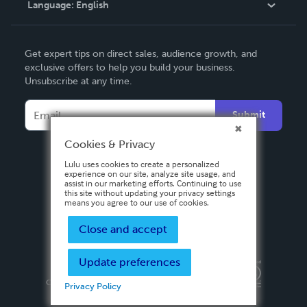
Language:
English
Contact Support
English
Get expert tips on direct sales, audience growth, and
Deutsch
exclusive offers to help you build your business.
Unsubscribe at any time.
Français
Italiano
Submit
Español
Cookies & Privacy
Lulu uses cookies to create a personalized
experience on our site, analyze site usage, and
assist in our marketing efforts. Continuing to use
this site without updating your privacy settings
means you agree to our use of cookies.
Close and accept
Update preferences
Privacy Policy
Terms & Conditions
Security
Copyright ©
2026 Lulu Press, Inc. All rights reserved.
Privacy Policy