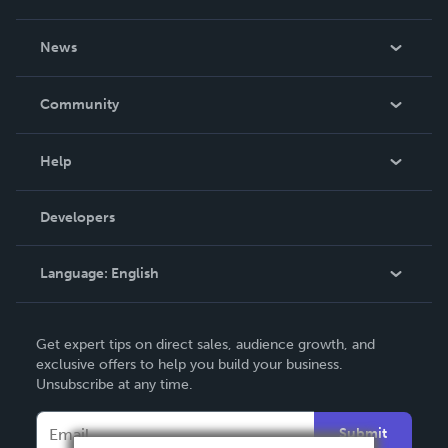
About Us
News
Careers
In The News
Community
Events
Blog
Help
Videos
Order Lookup
Developers
Podcast
Knowledge Base
Language:
English
Contact Support
English
Get expert tips on direct sales, audience growth, and
Deutsch
exclusive offers to help you build your business.
Unsubscribe at any time.
Français
Italiano
Submit