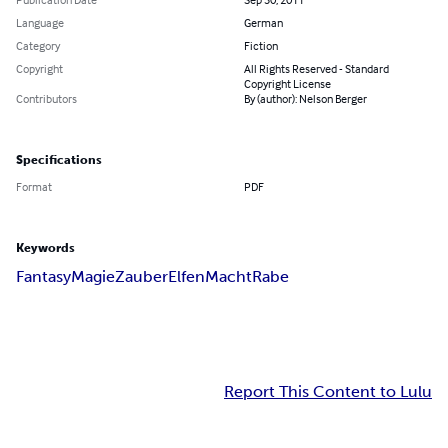
Language
German
Category
Fiction
Copyright
All Rights Reserved - Standard
Copyright License
Contributors
By (author): Nelson Berger
Specifications
Format
PDF
Keywords
Fantasy
Magie
Zauber
Elfen
Macht
Rabe
Report This Content to Lulu