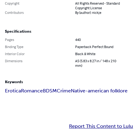
Copyright
All Rights Reserved - Standard
Copyright License
Contributors
By (author): nickje
Specifications
Pages
440
Binding Type
Paperback Perfect Bound
Interior Color
Black & White
Dimensions
A5 (5.83 x 8.27 in / 148 x 210
mm)
Keywords
Erotica
Romance
BDSM
Crime
Native-american folklore
Report This Content to Lulu