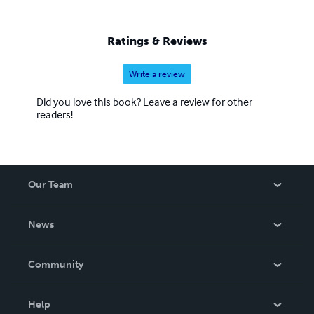
Ratings & Reviews
Write a review
Did you love this book? Leave a review for other
readers!
Our Team
About Us
News
Careers
In The News
Community
Events
Blog
Help