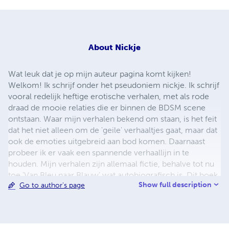
About
Nickje
Wat leuk dat je op mijn auteur pagina komt kijken!
Welkom! Ik schrijf onder het pseudoniem nickje. Ik schrijf
vooral redelijk heftige erotische verhalen, met als rode
draad de mooie relaties die er binnen de BDSM scene
ontstaan. Waar mijn verhalen bekend om staan, is het feit
dat het niet alleen om de 'geile' verhaaltjes gaat, maar dat
ook de emoties uitgebreid aan bod komen. Daarnaast
probeer ik er vaak een spannende verhaallijn in te
houden. Mijn verhalen zijn allemaal fictie, behalve tot nu
toe 'Van Bleu naar Blauw' wat autobiografisch is. Dit boek
Show full description
Go to author's page
zal voor mij altijd een warme plek in mijn hart houden.
Een vervolg op dit boek is dan ook in de maak. Ik hoop
dat jullie net zo zullen genieten van het lezen van mijn
boeken als ik doe van het schrijven er van. Groet, nickje