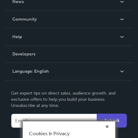
News
Careers
In The News
Community
Events
Blog
Help
Videos
Order Lookup
Developers
Podcast
Knowledge Base
Language:
English
Contact Support
English
Get expert tips on direct sales, audience growth, and
Deutsch
exclusive offers to help you build your business.
Unsubscribe at any time.
Français
Italiano
Submit
Español
Cookies & Privacy