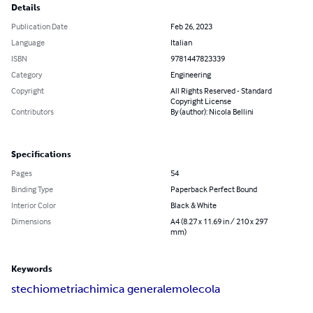
Details
Publication Date
Feb 26, 2023
Language
Italian
ISBN
9781447823339
Category
Engineering
Copyright
All Rights Reserved - Standard
Copyright License
Contributors
By (author): Nicola Bellini
Specifications
Pages
54
Binding Type
Paperback Perfect Bound
Interior Color
Black & White
Dimensions
A4 (8.27 x 11.69 in / 210 x 297
mm)
Keywords
stechiometria
chimica generale
molecola