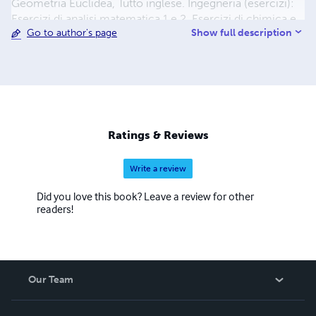
Geometria Euclidea, Tutto inglese. Ingegneria (esercizi):
Esercizi di analisi matematica 1 e 2, Esercizi di chimica e
Show full description
Go to author's page
fisica, Esercizi di geometria e algebra lineare. Informatica:
Autocad 2D & 3D, CNC, Excel avanzato, GIMP, Java,
Javascript, MATLAB, PrestaShop, Python, Scilab, Turbo
Pascal, Word, WordPress. Storia: Cristoforo Colombo, Il
fascismo e lo Stato italiano, La guerra del Vietnam e la
guerra in Cambogia, La rivoluzione francese, La storia dei
Maya, Le due guerre mondiali, Leggi razziali.
Ratings & Reviews
Ristorazione: Il grande libro dei cocktail, Professione
Sommelier, Regioni a tavola.
Write a review
Did you love this book? Leave a review for other
readers!
Our Team
About Us