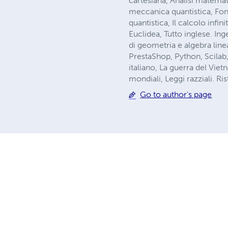
cartesiana, Analisi matemat
meccanica quantistica, Fond
quantistica, Il calcolo inf
Euclidea, Tutto inglese. Inge
di geometria e algebra lin
PrestaShop, Python, Scilab
italiano, La guerra del Vie
mondiali, Leggi razziali. Ri
Go to author's page