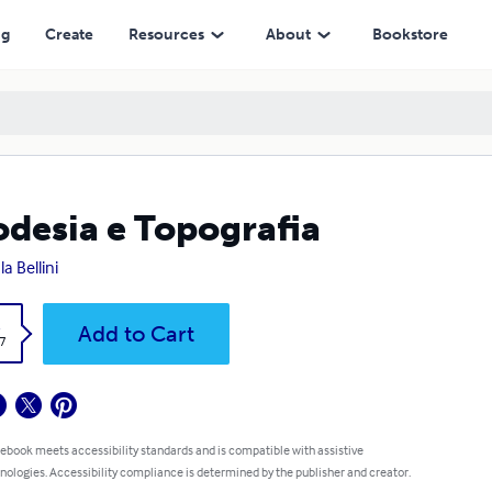
ng
Create
Resources
About
Bookstore
desia e Topografia
a Bellini
k
Add to Cart
7
 ebook meets accessibility standards and is compatible with assistive
nologies. Accessibility compliance is determined by the publisher and creator.