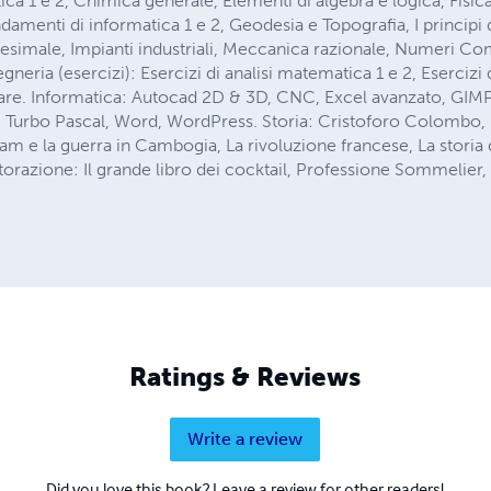
ica 1 e 2, Chimica generale, Elementi di algebra e logica, Fisica
amenti di informatica 1 e 2, Geodesia e Topografia, I principi
initesimale, Impianti industriali, Meccanica razionale, Numeri 
gneria (esercizi): Esercizi di analisi matematica 1 e 2, Esercizi 
eare. Informatica: Autocad 2D & 3D, CNC, Excel avanzato, GIMP
, Turbo Pascal, Word, WordPress. Storia: Cristoforo Colombo, I
tnam e la guerra in Cambogia, La rivoluzione francese, La storia
storazione: Il grande libro dei cocktail, Professione Sommelier,
Ratings & Reviews
Write a review
Did you love this book? Leave a review for other readers!