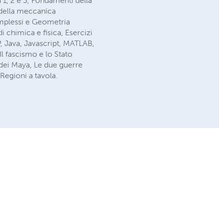
 1, 2 e 3, Fondamenti della
 della meccanica
Complessi e Geometria
di chimica e fisica, Esercizi
, Java, Javascript, MATLAB,
l fascismo e lo Stato
 dei Maya, Le due guerre
 Regioni a tavola.