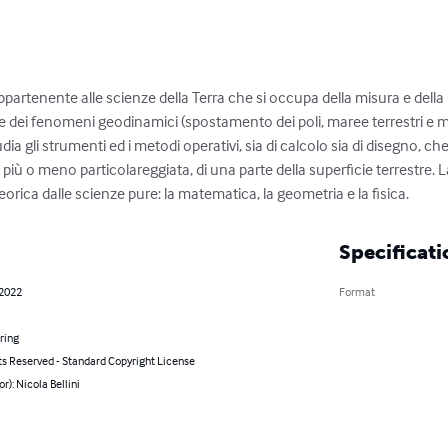
ppartenente alle scienze della Terra che si occupa della misura e della
e dei fenomeni geodinamici (spostamento dei poli, maree terrestri e m
dia gli strumenti ed i metodi operativi, sia di calcolo sia di disegno, c
più o meno particolareggiata, di una parte della superficie terrestre. L
teorica dalle scienze pure: la matematica, la geometria e la fisica.
Specificati
 2022
Format
ring
ts Reserved - Standard Copyright License
or): Nicola Bellini