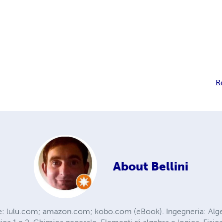
R
About
Bellini
le: lulu.com; amazon.com; kobo.com (eBook). Ingegneria: Alg