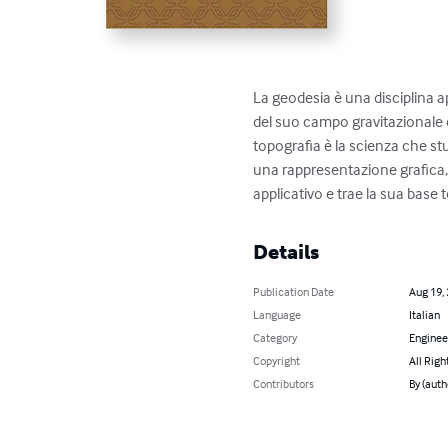
La geodesia è una disciplina a
del suo campo gravitazionale 
topografia è la scienza che stu
una rappresentazione grafica, 
applicativo e trae la sua base 
Details
Publication Date
Aug 19,
Language
Italian
Category
Enginee
Copyright
All Righ
Contributors
By (auth