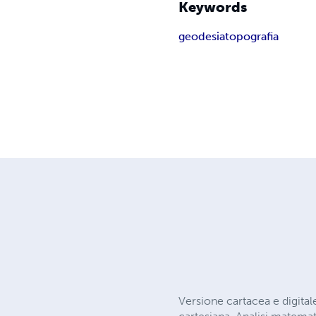
Keywords
geodesia
topografia
Versione cartacea e digita