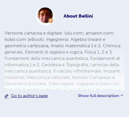
About
Bellini
Versione cartacea e digitale: lulu.com; amazon.com;
kobo.com (eBook). Ingegneria: Algebra lineare e
geometria cartesiana, Analisi matematica 1 e 2, Chimica
generale, Elementi di algebra e logica, Fisica 1, 2 e 3,
Fondamenti della meccanica quantistica, Fondamenti di
informatica 1 e 2, Geodesia e Topografia, I principi della
meccanica quantistica, Il calcolo infinitesimale, Impianti
industriali, Meccanica razionale, Numeri Complessi e
Geometria Euclidea, Tutto inglese. Ingegneria (esercizi):
Esercizi di analisi matematica 1 e 2, Esercizi di chimica e
Show full description
Go to author's page
fisica, Esercizi di geometria e algebra lineare. Informatica:
Autocad 2D & 3D, CNC, Excel avanzato, GIMP, Java,
Javascript, MATLAB, PrestaShop, Python, Scilab, Turbo
Pascal, Word, WordPress. Storia: Cristoforo Colombo, Il
fascismo e lo Stato italiano, La guerra del Vietnam e la
guerra in Cambogia, La rivoluzione francese, La storia dei