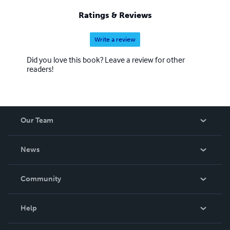
Maya, Le due guerre mondiali, Leggi razziali.
Ratings & Reviews
Ristorazione: Il grande libro dei cocktail, Professione
Sommelier, Regioni a tavola.
Write a review
Did you love this book? Leave a review for other
readers!
Our Team
About Us
News
Careers
In The News
Community
Events
Blog
Help
Videos