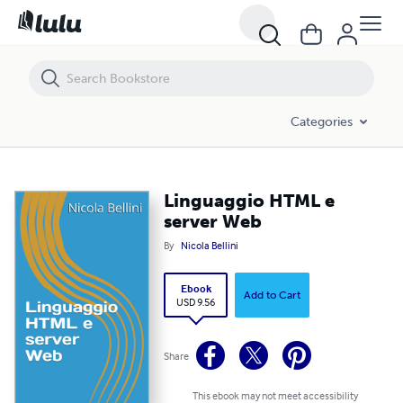
Linguaggio HTML e server Web
Categories
Linguaggio HTML e
server Web
By
Nicola Bellini
Ebook
Add to Cart
USD 9.56
Share
This ebook may not meet accessibility