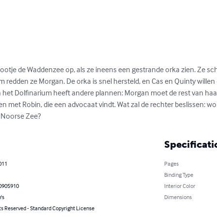
ootje de Waddenzee op, als ze ineens een gestrande orka zien. Ze sc
redden ze Morgan. De orka is snel hersteld, en Cas en Quinty willen d
en het Dolfinarium heeft andere plannen: Morgan moet de rest van haa
 met Robin, die een advocaat vindt. Wat zal de rechter beslissen: wo
e Noorse Zee?
Specificati
011
Pages
Binding Type
0905910
Interior Color
's
Dimensions
ts Reserved - Standard Copyright License