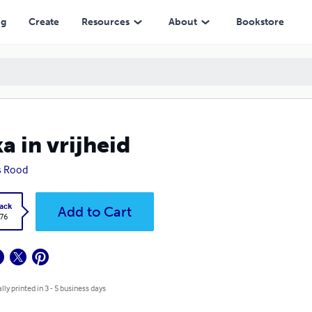
ng
Create
Resources
About
Bookstore
a in vrijheid
s Rood
ack
Add to Cart
.76
lly printed in 3 - 5 business days