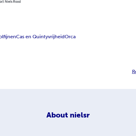
or): Niels Rood
olfijnen
Cas en Quinty
vrijheid
Orca
R
About
nielsr