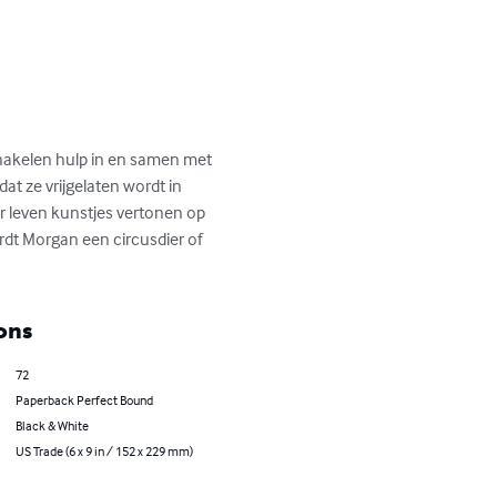
hakelen hulp in en samen met 
at ze vrijgelaten wordt in 
r leven kunstjes vertonen op 
rdt Morgan een circusdier of 
ons
72
Paperback Perfect Bound
Black & White
US Trade (6 x 9 in / 152 x 229 mm)