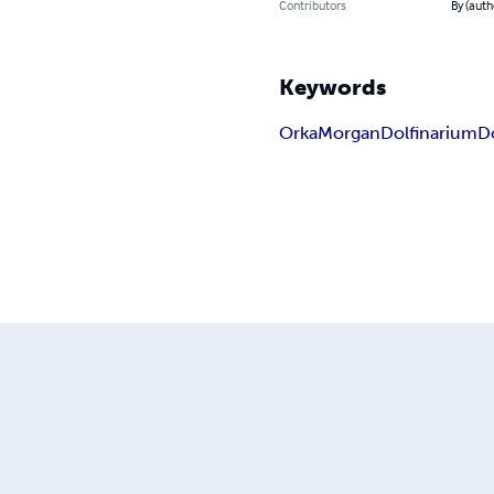
Contributors
By (auth
Keywords
Orka
Morgan
Dolfinarium
D