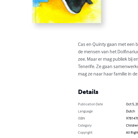
Cas en Quinty gaan met een b
de mensen van het Dolfinarium 
zee. Maar er mag publiek bij 
Tenerife. Ze gaan samenwerken
mag ze naar haar familie in d
Details
Publication Date
Oct 5, 2
Language
Dutch
ISBN
978147
Category
Children
Copyright
All Righ