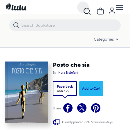
Posto che sia
Categories
Posto che sia
By
Nora Bistefani
Paperback
Add to Cart
USD 8.22
Share
Usually printed in 3 - 5 business days