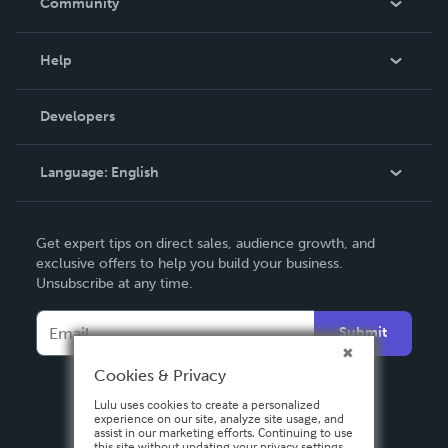
Community
Events
Blog
Help
Videos
Order Lookup
Developers
Podcast
Knowledge Base
Language:
English
Contact Support
English
Get expert tips on direct sales, audience growth, and
Deutsch
exclusive offers to help you build your business.
Unsubscribe at any time.
Français
Italiano
Submit
Español
Cookies & Privacy
Lulu uses cookies to create a personalized
experience on our site, analyze site usage, and
assist in our marketing efforts. Continuing to use
this site without updating your privacy settings