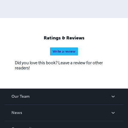
Ratings & Reviews
Write a review
Did you love this book? Leave a review for other
readers!
Our Team
About Us
News
Careers
In The News