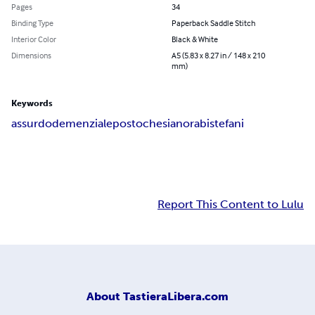
Pages
34
Binding Type
Paperback Saddle Stitch
Interior Color
Black & White
Dimensions
A5 (5.83 x 8.27 in / 148 x 210
mm)
Keywords
assurdo
demenziale
posto
che
sia
nora
bistefani
Report This Content to Lulu
About
TastieraLibera.com