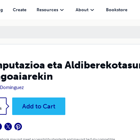
ng
Create
Resources
About
Bookstore
putazioa eta Aldiberekotas
goaiarekin
r Dominguez
k
Add to Cart
6
 ebook may not meet accessibility standards and may not be fully compatible