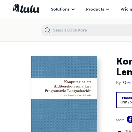
Konputazioa eta Aldiberekotasuna Java Programazio Lengoaiarekin
Solutions
Products
Prici
Kon
Len
By
Oie
Eboo
USD 2.5
Share
This