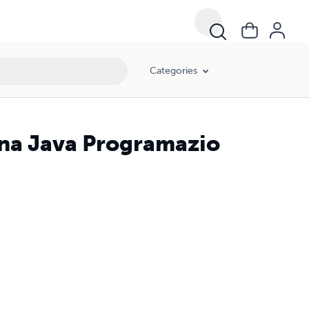
Categories
una Java Programazio