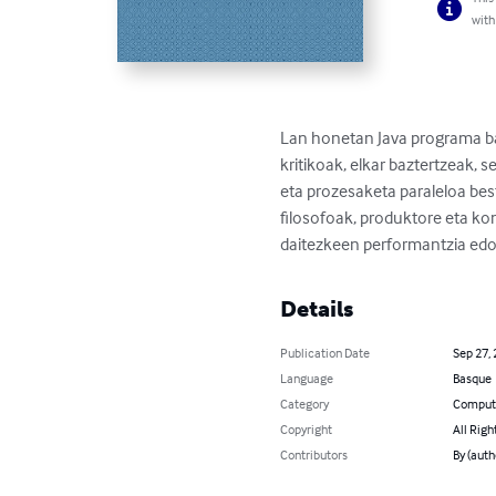
with
Lan honetan Java programa bat
kritikoak, elkar baztertzeak
eta prozesaketa paraleloa bes
filosofoak, produktore eta kon
daitezkeen performantzia edo
Details
Publication Date
Sep 27,
Language
Basque
Category
Compute
Copyright
All Righ
Contributors
By (auth