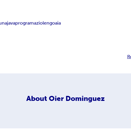
suna
java
programazio
lengoaia
R
About
Oier Dominguez