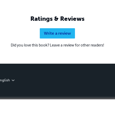
Ratings & Reviews
Write a review
Did you love this book? Leave a review for other readers!
nglish