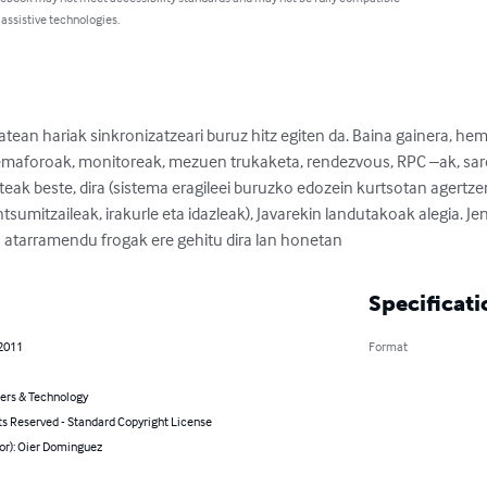
 assistive technologies.
ean hariak sinkronizatzeari buruz hitz egiten da. Baina gainera, hem
, semaforoak, monitoreak, mezuen trukaketa, rendezvous, RPC –ak, s
teak beste, dira (sistema eragileei buruzko edozein kurtsotan agertze
tsumitzaileak, irakurle eta idazleak), Javarekin landutakoak alegia. Je
 atarramendu frogak ere gehitu dira lan honetan
Specificati
 2011
Format
rs & Technology
ts Reserved - Standard Copyright License
or): Oier Dominguez