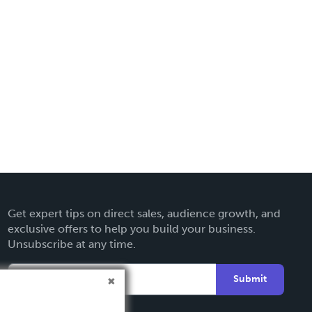
Get expert tips on direct sales, audience growth, and
exclusive offers to help you build your business.
Unsubscribe at any time.
Submit