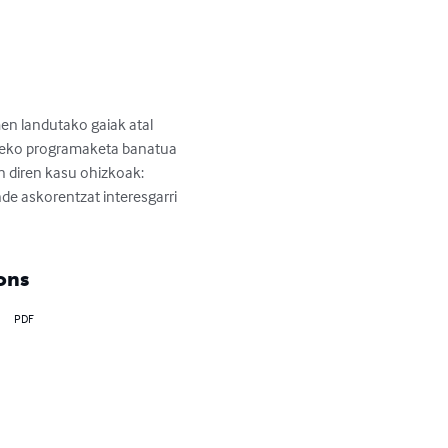
en landutako gaiak atal 
areko programaketa banatua 
n diren kasu ohizkoak: 
nde askorentzat interesgarri 
ons
PDF