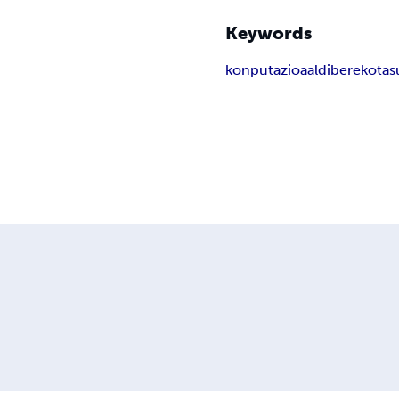
Keywords
konputazioa
aldiberekota