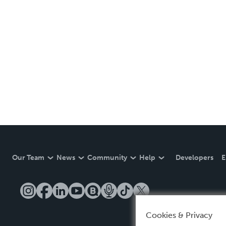
Our Team
News
Community
Help
Developers
E
Cookies & Privacy