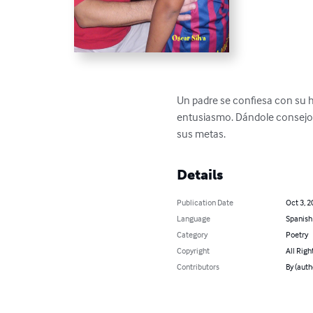
Un padre se confiesa con su hi
entusiasmo. Dándole consejos 
sus metas.
Details
Publication Date
Oct 3, 2
Language
Spanish
Category
Poetry
Copyright
All Righ
Contributors
By (auth