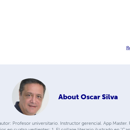
R
About
Oscar Silva
utor: Profesor universitario. Instructor gerencial. App Master. 
ios en cuatro vertientes: 1. El collage literario ilustrado en "Can