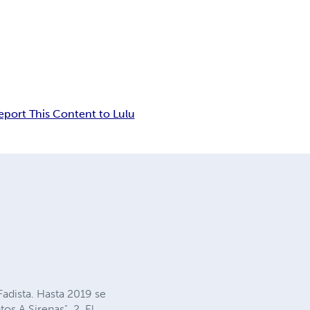
eport This Content to Lulu
Fadista. Hasta 2019 se
tos A Sirenas", 2. El