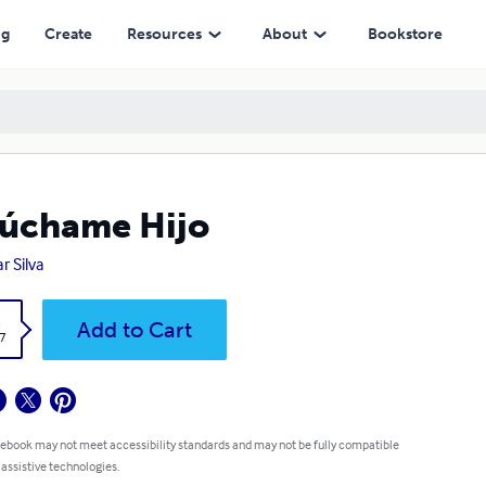
ng
Create
Resources
About
Bookstore
úchame Hijo
r Silva
k
Add to Cart
7
 ebook may not meet accessibility standards and may not be fully compatible
 assistive technologies.