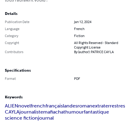
Details
Publication Date
Jan 12, 2024
Language
French
Category
Fiction
Copyright
All Rights Reserved - Standard
Copyright License
Contributors
By (author): PATRICE CAYLA
Specifications
Format
PDF
Keywords
ALIEN
novel
french
français
landes
roman
extraterrestres
CAYLA
journaliste
mafia
chat
humour
fantastique
science fiction
journal