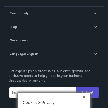
Careers
In The News
Community
Events
Blog
Help
Videos
Order Lookup
Developers
Podcast
Knowledge Base
Language:
English
Contact Support
English
Get expert tips on direct sales, audience growth, and
Deutsch
exclusive offers to help you build your business.
Unsubscribe at any time.
Français
Italiano
Submit
Español
Cookies & Privacy