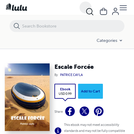
Escale Forcée
Categories
Escale Forcée
By
PATRICE CAYLA
Ebook
Add to Cart
USD 0.99
Share
This ebook may not meet accessibility
standards and may not be fully compatible