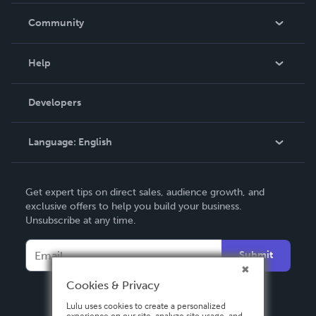
In The News
Community
Events
Blog
Help
Videos
Order Lookup
Developers
Podcast
Knowledge Base
Language:
English
Contact Support
English
Get expert tips on direct sales, audience growth, and
Deutsch
exclusive offers to help you build your business.
Unsubscribe at any time.
Français
Italiano
Submit
Español
Cookies & Privacy
Lulu uses cookies to create a personalized
experience on our site, analyze site usage, and