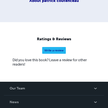
About
patrick coutenceau
Ratings & Reviews
Write a review
Did you love this book? Leave a review for other
readers!
Our Team
About Us
News
Careers