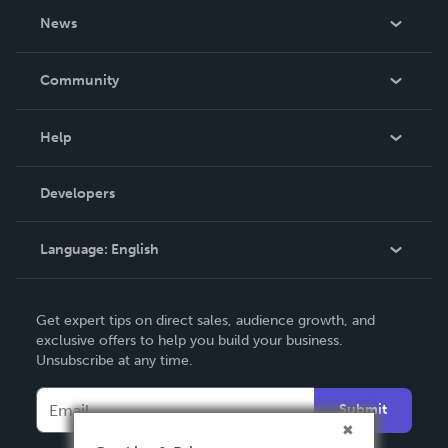
About Us
News
Careers
In The News
Community
Events
Blog
Help
Videos
Order Lookup
Developers
Podcast
Knowledge Base
Language:
English
Contact Support
English
Get expert tips on direct sales, audience growth, and
Deutsch
exclusive offers to help you build your business.
Unsubscribe at any time.
Français
Italiano
Submit
Español