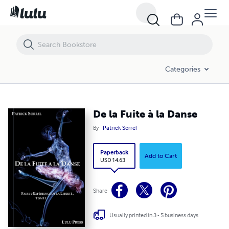
De la Fuite à la Danse
Categories
De la Fuite à la Danse
By
Patrick Sorrel
Paperback
Add to Cart
USD 14.63
Share
Usually printed in 3 - 5 business days