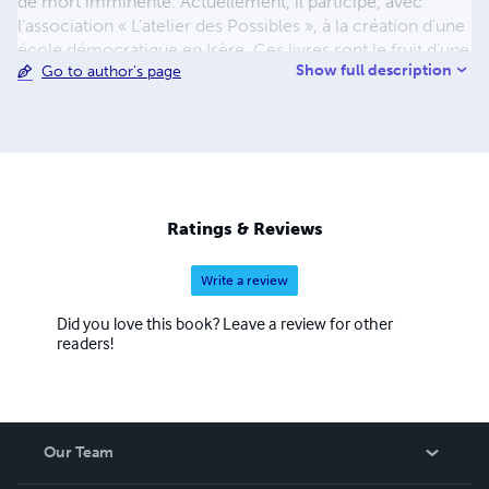
de mort imminente. Actuellement, il participe, avec
l'association « L'atelier des Possibles », à la création d'une
école démocratique en Isère. Ces livres sont le fruit d'une
Show full description
Go to author's page
auto-publication, le but étant de s'affranchir le plus
possible des réseaux traditionnels d'édition et
d'impression. Si vous voulez participer à leur évolution,
n'hésitez pas à vous rendre sur la page Facebook :
« L’expérience de la liberté intérieure ».
Ratings & Reviews
Write a review
Did you love this book? Leave a review for other
readers!
Our Team