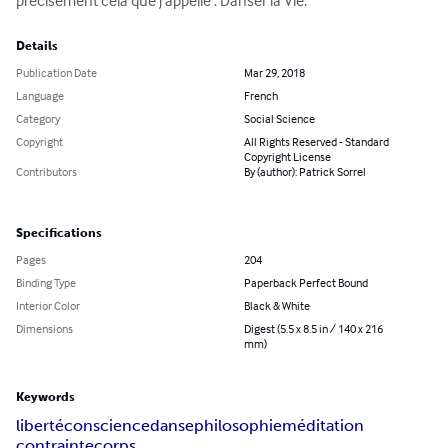
précisément cela que j’appelle : Danser la Vie.
Details
Publication Date
Mar 29, 2018
Language
French
Category
Social Science
Copyright
All Rights Reserved - Standard
Copyright License
Contributors
By (author): Patrick Sorrel
Specifications
Pages
204
Binding Type
Paperback Perfect Bound
Interior Color
Black & White
Dimensions
Digest (5.5 x 8.5 in / 140 x 216
mm)
Keywords
liberté
conscience
danse
philosophie
méditation
contrainte
corps