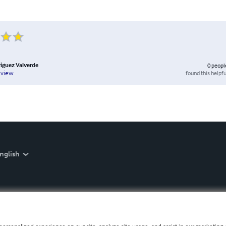
iguez Valverde
0
peopl
found this helpfu
eview
nglish