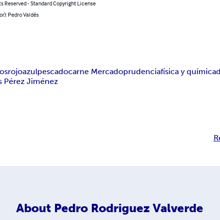
ts Reserved - Standard Copyright License
or): Pedro Valdés
los
rojo
azul
pescado
carne Mercado
prudencia
física y química
s Pérez Jiménez
R
About
Pedro Rodriguez Valverde