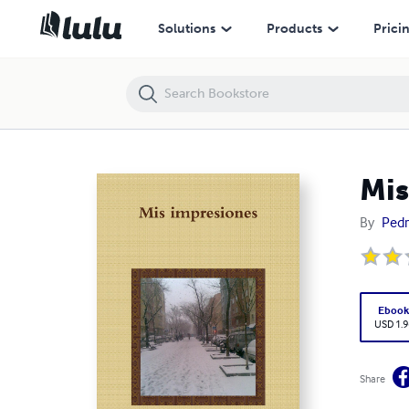
Mis impresiones
Solutions
Products
Prici
Mis
By
Pedr
Eboo
USD 1.9
Share