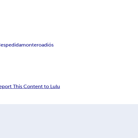
despedida
montero
adiós
eport This Content to Lulu