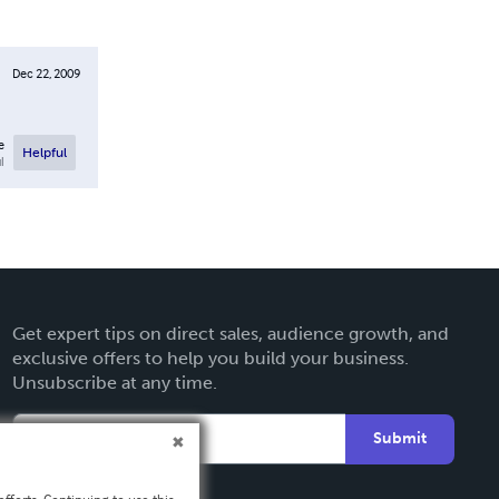
Dec 22, 2009
e
Helpful
l
Get expert tips on direct sales, audience growth, and
exclusive offers to help you build your business.
Unsubscribe at any time.
Submit