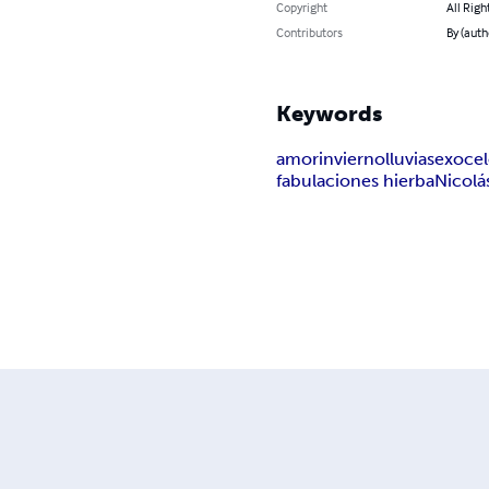
Copyright
All Righ
Contributors
By (auth
Keywords
amor
invierno
lluvia
sexo
ce
fabulaciones hierba
Nicolá