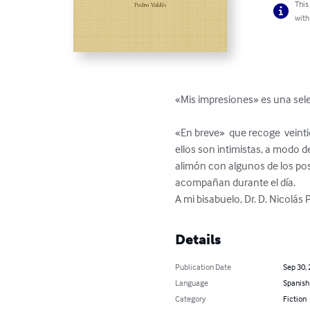
This
with
«Mis impresiones» es una selec
«En breve»  que recoge  veint
ellos son intimistas, a modo 
alimón con algunos de los pos
acompañan durante el día. 

A mi bisabuelo, Dr. D. Nicolás
Details
Publication Date
Sep 30,
Language
Spanish
Category
Fiction