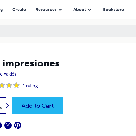
ng
Create
Resources
About
Bookstore
 impresiones
o Valdés
1
rating
k
Add to Cart
6