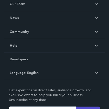
Our Team
About Us
News
Careers
In The News
Community
Events
Blog
Help
Videos
Order Lookup
Developers
Podcast
Knowledge Base
Language:
English
Contact Support
English
Get expert tips on direct sales, audience growth, and
Deutsch
exclusive offers to help you build your business.
Unsubscribe at any time.
Français