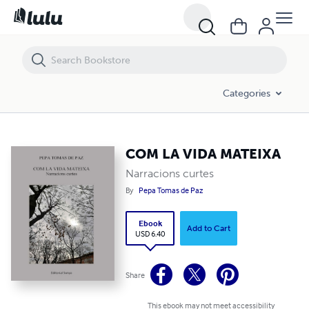
COM LA VIDA MATEIXA
Categories
COM LA VIDA MATEIXA
Narracions curtes
By
Pepa Tomas de Paz
Ebook
Add to Cart
USD 6.40
Share
This ebook may not meet accessibility