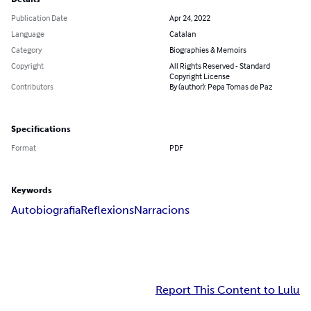
Publication Date
Apr 24, 2022
Language
Catalan
Category
Biographies & Memoirs
Copyright
All Rights Reserved - Standard
Copyright License
Contributors
By (author): Pepa Tomas de Paz
Specifications
Format
PDF
Keywords
Autobiografia
Reflexions
Narracions
Report This Content to Lulu