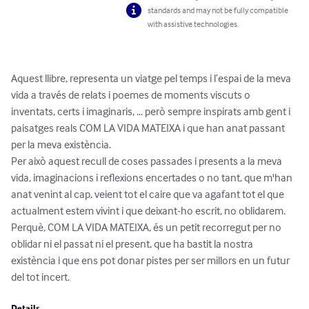
standards and may not be fully compatible
with assistive technologies.
Aquest llibre, representa un viatge pel temps i l’espai de la meva 
vida a través de relats i poemes de moments viscuts o 
inventats, certs i imaginaris, ... però sempre inspirats amb gent i 
paisatges reals COM LA VIDA MATEIXA i que han anat passant 
per la meva existència.

Per això aquest recull de coses passades i presents a la meva 
vida, imaginacions i reflexions encertades o no tant, que m'han 
anat venint al cap, veient tot el caire que va agafant tot el que 
actualment estem vivint i que deixant-ho escrit, no oblidarem.

Perquè, COM LA VIDA MATEIXA, és un petit recorregut per no 
oblidar ni el passat ni el present, que ha bastit la nostra 
existència i que ens pot donar pistes per ser millors en un futur 
del tot incert.
Details