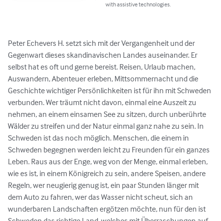
with assistive technologies.
Peter Echevers H. setzt sich mit der Vergangenheit und der 
Gegenwart dieses skandinavischen Landes auseinander. Er 
selbst hat es oft und gerne bereist. Reisen, Urlaub machen, 
Auswandern, Abenteuer erleben, Mittsommernacht und die 
Geschichte wichtiger Persönlichkeiten ist für ihn mit Schweden 
verbunden. Wer träumt nicht davon, einmal eine Auszeit zu 
nehmen, an einem einsamen See zu sitzen, durch unberührte 
Wälder zu streifen und der Natur einmal ganz nahe zu sein. In 
Schweden ist das noch möglich. Menschen, die einem in 
Schweden begegnen werden leicht zu Freunden für ein ganzes 
Leben. Raus aus der Enge, weg von der Menge, einmal erleben, 
wie es ist, in einem Königreich zu sein, andere Speisen, andere 
Regeln, wer neugierig genug ist, ein paar Stunden länger mit 
dem Auto zu fahren, wer das Wasser nicht scheut, sich an 
wunderbaren Landschaften ergötzen möchte, nun für den ist 
Schweden das richtige Land, welches mit Überraschungen auf 