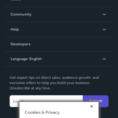
Careers
In The News
Community
Events
Blog
Help
Videos
Order Lookup
Developers
Podcast
Knowledge Base
Language:
English
Contact Support
English
Get expert tips on direct sales, audience growth, and
Deutsch
exclusive offers to help you build your business.
Unsubscribe at any time.
Français
Italiano
Submit
Español
Cookies & Privacy