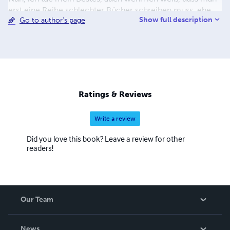
erst eine Reihe schlechter Bücher schreiben muss, ehe
Show full description
Go to author's page
man ein gutes Buch schreiben kann und man muss eine
Menge guter Bücher schreiben, ehe man ein exzellentes
Buch zustande bringt. Letztlich bemühe ich mich in
populärer Sprache zu arbeiten, denn ich möchte nicht für
kleine Fachkreise oder elitäre Zirkel schreiben. Ich halte
es, wie in meinem Leben, ich spreche mit jedem
Menschen auf der Straße, so möchte ich auch jeden
Ratings & Reviews
Menschen mit meinen Büchern ansprechen. Das Buch
soll seinen interessierten Leser finden.
Write a review
Did you love this book? Leave a review for other
readers!
Our Team
About Us
News