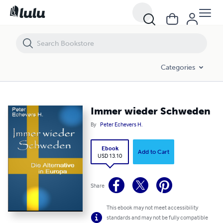
Immer wieder Schweden
Categories
Immer wieder Schweden
By
Peter Echevers H.
Ebook
Add to Cart
USD 13.10
Share
This ebook may not meet accessibility
standards and may not be fully compatible