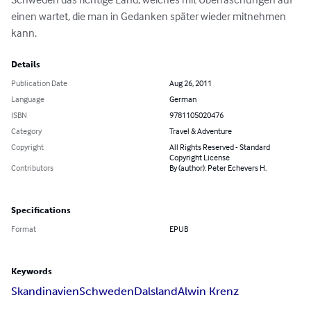
einen wartet, die man in Gedanken später wieder mitnehmen 
kann.
Details
Publication Date
Aug 26, 2011
Language
German
ISBN
9781105020476
Category
Travel & Adventure
Copyright
All Rights Reserved - Standard
Copyright License
Contributors
By (author): Peter Echevers H.
Specifications
Format
EPUB
Keywords
Skandinavien
Schweden
Dalsland
Alwin Krenz