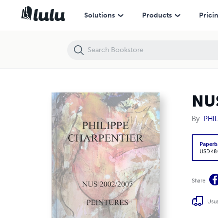
NUS 2002/2007
Solutions
Products
Prici
NU
By
PHI
Paperb
USD 48
Share
Usua