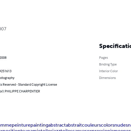
2007
Specificati
 2008
Pages
Binding Type
9251613
Interior Color
hotography
Dimensions
ts Reserved - Standard Copyright License
hor): PHILIPPE CHARPENTIER
omme
peinture
painting
abstract
abstrait
couleurs
colors
nudes
n
exposition
tsunami
etoiles
jazz
toiles
canvas
expressionisme
ener