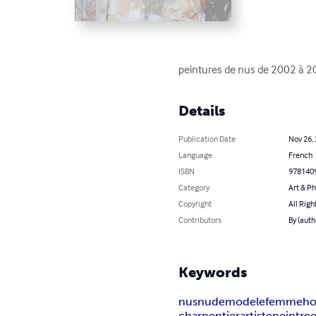
peintures de nus de 2002 à 
Details
Publication Date
Nov 26,
Language
French
ISBN
978140
Category
Art & P
Copyright
All Righ
Contributors
By (aut
Keywords
nus
nude
modele
femme
h
charpentier
artiste
peintre