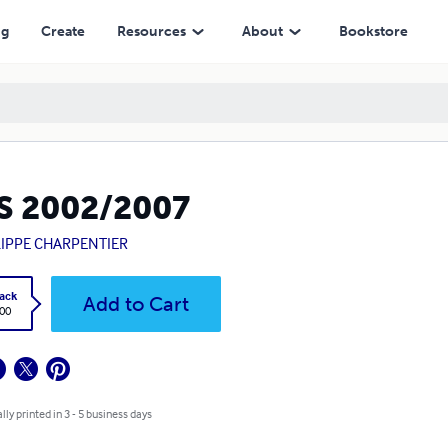
ng
Create
Resources
About
Bookstore
S 2002/2007
LIPPE CHARPENTIER
ack
Add to Cart
.00
lly printed in 3 - 5 business days