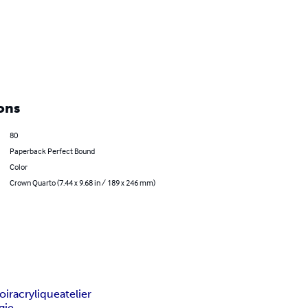
ons
80
Paperback Perfect Bound
Color
Crown Quarto (7.44 x 9.68 in / 189 x 246 mm)
oir
acrylique
atelier
gie