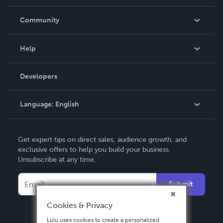
Careers
In The News
Community
Events
Blog
Help
Videos
Order Lookup
Developers
Podcast
Knowledge Base
Language:
English
Contact Support
English
Get expert tips on direct sales, audience growth, and
Deutsch
exclusive offers to help you build your business.
Unsubscribe at any time.
Français
Italiano
Submit
Español
Cookies & Privacy
Lulu uses cookies to create a personalized