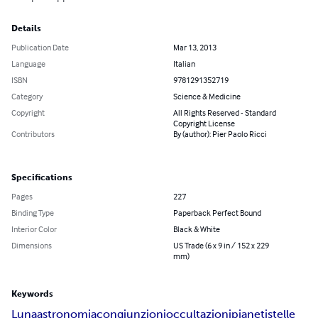
Details
Publication Date
Mar 13, 2013
Language
Italian
ISBN
9781291352719
Category
Science & Medicine
Copyright
All Rights Reserved - Standard
Copyright License
Contributors
By (author): Pier Paolo Ricci
Specifications
Pages
227
Binding Type
Paperback Perfect Bound
Interior Color
Black & White
Dimensions
US Trade (6 x 9 in / 152 x 229
mm)
Keywords
Luna
astronomia
congiunzioni
occultazioni
pianeti
stelle