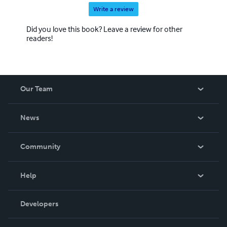
Write a review
Did you love this book? Leave a review for other
readers!
Our Team
About Us
News
Careers
In The News
Community
Events
Blog
Help
Videos
Order Lookup
Developers
Podcast
Knowledge Base