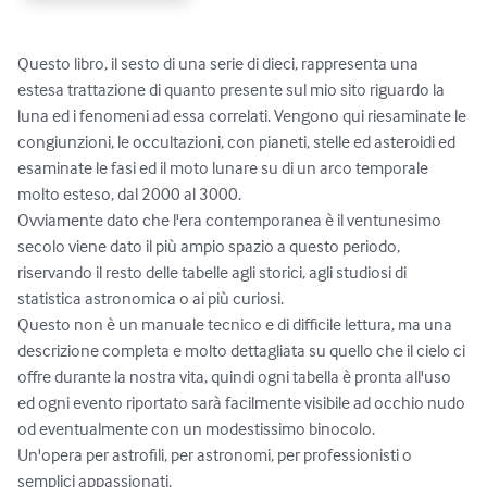
Questo libro, il sesto di una serie di dieci, rappresenta una 
estesa trattazione di quanto presente sul mio sito riguardo la 
luna ed i fenomeni ad essa correlati. Vengono qui riesaminate le 
congiunzioni, le occultazioni, con pianeti, stelle ed asteroidi ed 
esaminate le fasi ed il moto lunare su di un arco temporale 
molto esteso, dal 2000 al 3000.

Ovviamente dato che l'era contemporanea è il ventunesimo 
secolo viene dato il più ampio spazio a questo periodo, 
riservando il resto delle tabelle agli storici, agli studiosi di 
statistica astronomica o ai più curiosi.

Questo non è un manuale tecnico e di difficile lettura, ma una 
descrizione completa e molto dettagliata su quello che il cielo ci 
offre durante la nostra vita, quindi ogni tabella è pronta all'uso 
ed ogni evento riportato sarà facilmente visibile ad occhio nudo 
od eventualmente con un modestissimo binocolo.

Un'opera per astrofili, per astronomi, per professionisti o 
semplici appassionati.