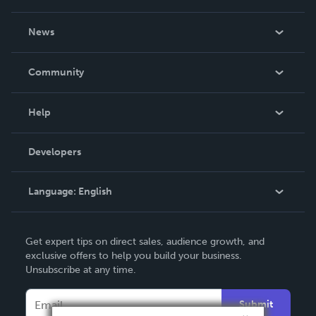
About Us
News
Careers
In The News
Community
Events
Blog
Help
Videos
Order Lookup
Developers
Podcast
Knowledge Base
Language:
English
Contact Support
English
Get expert tips on direct sales, audience growth, and
Deutsch
exclusive offers to help you build your business.
Unsubscribe at any time.
Français
Italiano
Submit