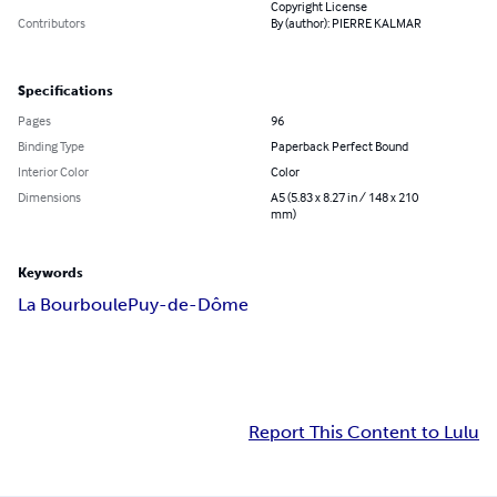
Copyright License
Contributors
By (author): PIERRE KALMAR
Specifications
Pages
96
Binding Type
Paperback Perfect Bound
Interior Color
Color
Dimensions
A5 (5.83 x 8.27 in / 148 x 210
mm)
Keywords
La Bourboule
Puy-de-Dôme
Report This Content to Lulu