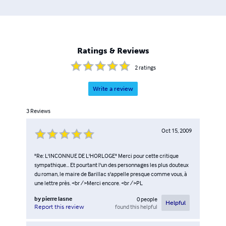
librairies indépendantes de France, Belgique, USA, Italie,
Portugal et Suisse.
Ratings & Reviews
2
ratings
Write a review
3
Reviews
Oct 15, 2009
"Re: L'INCONNUE DE L'HORLOGE" Merci pour cette critique
sympathique... Et pourtant l'un des personnages les plus douteux
du roman, le maire de Barillac s'appelle presque comme vous, à
une lettre près. <br />Merci encore. <br />PL
by
pierre lasne
0
people
Helpful
found this helpful
Report this review