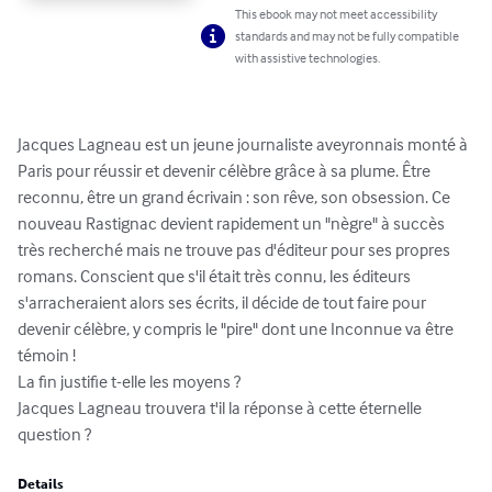
This ebook may not meet accessibility
standards and may not be fully compatible
with assistive technologies.
Jacques Lagneau est un jeune journaliste aveyronnais monté à 
Paris pour réussir et devenir célèbre grâce à sa plume. Être 
reconnu, être un grand écrivain : son rêve, son obsession. Ce 
nouveau Rastignac devient rapidement un "nègre" à succès 
très recherché mais ne trouve pas d'éditeur pour ses propres 
romans. Conscient que s'il était très connu, les éditeurs 
s'arracheraient alors ses écrits, il décide de tout faire pour 
devenir célèbre, y compris le "pire" dont une Inconnue va être 
témoin ! 

La fin justifie t-elle les moyens ?

Jacques Lagneau trouvera t'il la réponse à cette éternelle 
question ?
Details