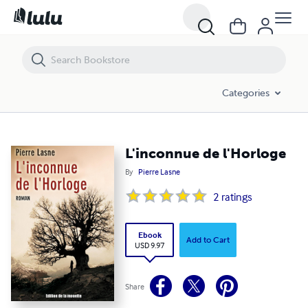
L'inconnue de l'Horloge
Categories
L'inconnue de l'Horloge
By
Pierre Lasne
2
ratings
Ebook
Add to Cart
USD 9.97
Share