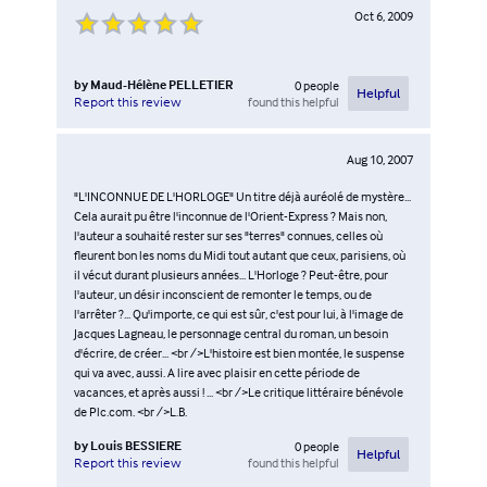
Oct 6, 2009
by
Maud-Hélène PELLETIER
0
people
Helpful
found this helpful
Report this review
Aug 10, 2007
"L'INCONNUE DE L'HORLOGE" Un titre déjà auréolé de mystère...
Cela aurait pu être l'inconnue de l'Orient-Express ? Mais non,
l'auteur a souhaité rester sur ses "terres" connues, celles où
fleurent bon les noms du Midi tout autant que ceux, parisiens, où
il vécut durant plusieurs années... L'Horloge ? Peut-être, pour
l'auteur, un désir inconscient de remonter le temps, ou de
l'arrêter ?... Qu'importe, ce qui est sûr, c'est pour lui, à l'image de
Jacques Lagneau, le personnage central du roman, un besoin
d'écrire, de créer... <br />L'histoire est bien montée, le suspense
qui va avec, aussi. A lire avec plaisir en cette période de
vacances, et après aussi ! ... <br />Le critique littéraire bénévole
de Plc.com. <br />L.B.
by
Louis BESSIERE
0
people
Helpful
found this helpful
Report this review