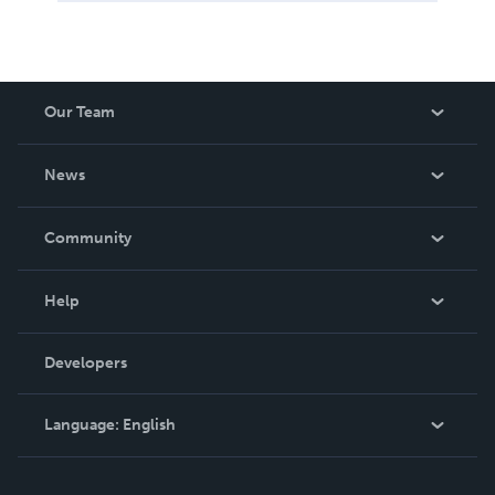
Our Team
About Us
News
Careers
In The News
Community
Events
Blog
Help
Videos
Order Lookup
Developers
Podcast
Knowledge Base
Language:
English
Contact Support
English