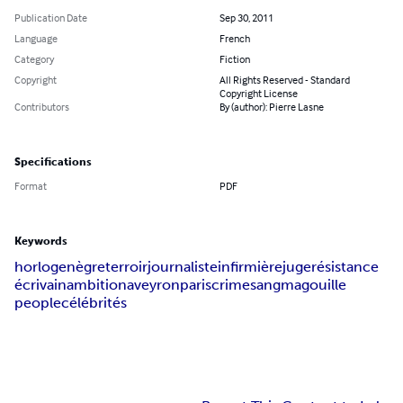
Publication Date
Sep 30, 2011
Language
French
Category
Fiction
Copyright
All Rights Reserved - Standard
Copyright License
Contributors
By (author): Pierre Lasne
Specifications
Format
PDF
Keywords
horloge
nègre
terroir
journaliste
infirmière
juge
résistance
écrivain
ambition
aveyron
paris
crime
sang
magouille
people
célébrités