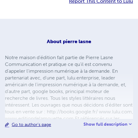
Report This Content to Lulu
About
pierre lasne
Notre maison d'édition fait partie de Pierre Lasne
Communication et pratique ce qu'il est convenu
d'appeler l'impression numérique à la demande. En
partenariat avec, d'une part, lulu.enterprise, leader
américain de l'impression numérique à la demande, et,
d'autre part, google books, principal moteur de
recherche de livres. Tous les styles littéraires nous
intéressent. Les ouvrages que nous décidons d'éditer sont
tous en vente sur : http://books.google.fr/ www.lulu.com,
www.editiondelamouette.com Et référencés sur les
Show full description
Go to author's page
réseaux DILICOM, Chapitre.com, Place des Libraires,
Cultura, Decitre. En vente également dans toutes les