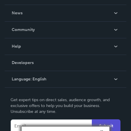
About Us
News
Careers
In The News
Community
Events
Blog
Help
Videos
Order Lookup
Developers
Podcast
Knowledge Base
Language:
English
Contact Support
English
Get expert tips on direct sales, audience growth, and
Deutsch
exclusive offers to help you build your business.
Unsubscribe at any time.
Français
Italiano
Submit