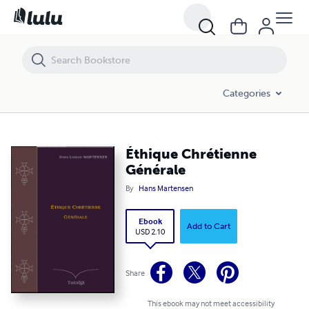
Éthique Chrétienne Générale
Categories
Éthique Chrétienne
Générale
By
Hans Martensen
Ebook
Add to Cart
USD 2.10
Share
This ebook may not meet accessibility