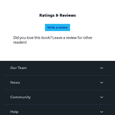
Ratings & Reviews
Write a review
Did you love this book? Leave a review for other
readers!
Our Team
About Us
News
Careers
In The News
Community
Events
Blog
Help