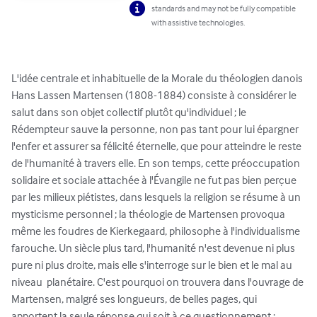
standards and may not be fully compatible
with assistive technologies.
L'idée centrale et inhabituelle de la Morale du théologien danois 
Hans Lassen Martensen (1808-1884) consiste à considérer le 
salut dans son objet collectif plutôt qu'individuel ; le 
Rédempteur sauve la personne, non pas tant pour lui épargner 
l'enfer et assurer sa félicité éternelle, que pour atteindre le reste 
de l'humanité à travers elle. En son temps, cette préoccupation 
solidaire et sociale attachée à l'Évangile ne fut pas bien perçue 
par les milieux piétistes, dans lesquels la religion se résume à un 
mysticisme personnel ; la théologie de Martensen provoqua 
même les foudres de Kierkegaard, philosophe à l'individualisme 
farouche. Un siècle plus tard, l'humanité n'est devenue ni plus 
pure ni plus droite, mais elle s'interroge sur le bien et le mal au 
niveau  planétaire. C'est pourquoi on trouvera dans l'ouvrage de 
Martensen, malgré ses longueurs, de belles pages, qui 
apportent la seule réponse qui soit à ce questionnement : 