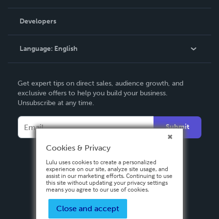
Videos
Order Lookup
Developers
Podcast
Knowledge Base
Language:
English
Contact Support
English
Get expert tips on direct sales, audience growth, and
Deutsch
exclusive offers to help you build your business.
Unsubscribe at any time.
Français
Italiano
Submit
Español
Cookies & Privacy
Lulu uses cookies to create a personalized
experience on our site, analyze site usage, and
assist in our marketing efforts. Continuing to use
this site without updating your privacy settings
means you agree to our use of cookies.
Close and accept