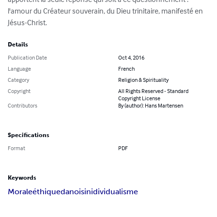
l'amour du Créateur souverain, du Dieu trinitaire, manifesté en 
Jésus-Christ.
Details
Publication Date
Oct 4, 2016
Language
French
Category
Religion & Spirituality
Copyright
All Rights Reserved - Standard
Copyright License
Contributors
By (author): Hans Martensen
Specifications
Format
PDF
Keywords
Morale
éthique
danois
inidividualisme