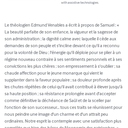
with assistive technologies.
Le théologien Edmund Venables a écrit à propos de Samuel : « 
La beauté parfaite de son enfance, la vigueur et la sagesse de 
son administration ; la dignité calme avec laquelle il cède aux 
demandes de son peuple et s'incline devant ce qu'il a reconnu 
pour la volonté de Dieu ; l'énergie qu'il déploie pour se plier à un 
régime nouveau contraire à ses sentiments personnels et à ses 
convictions les plus chères ; son empressement à s'oublier ; sa 
chaude affection pour le jeune monarque qui vient le 
supplanter dans la faveur populaire ; sa douleur profonde après 
les chutes répétées de celui qu'il avait contribué à élever jusqu'à 
sa haute position ; sa résistance prolongée avant d'accepter 
comme définitive la déchéance de Saül et de la sceller par 
l'onction de son successeur... tous ces traits se réunissent pour 
nous peindre une image d'un charme et d'un attrait peu 
ordinaires. Notre esprit la contemple avec une satisfaction plus 
complète que bien des héros de l'économie des patriarches. »