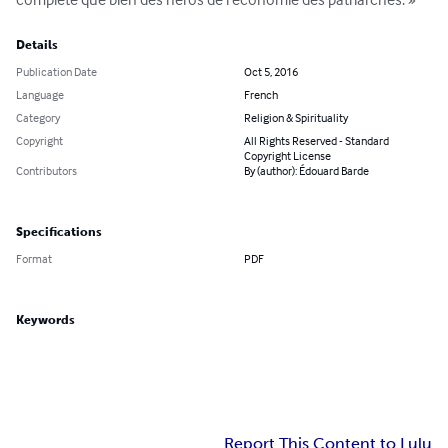
Details
Publication Date
Oct 5, 2016
Language
French
Category
Religion & Spirituality
Copyright
All Rights Reserved - Standard
Copyright License
Contributors
By (author): Édouard Barde
Specifications
Format
PDF
Keywords
Report This Content to Lulu