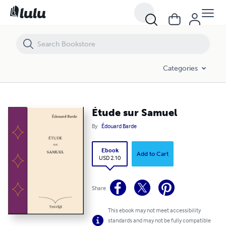
Étude sur Samuel
Categories
Étude sur Samuel
By
Édouard Barde
Ebook
Add to Cart
USD 2.10
Share
This ebook may not meet accessibility
standards and may not be fully compatible