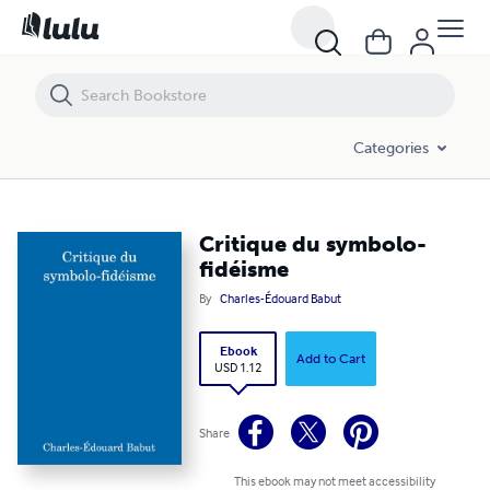
Critique du symbolo-fidéisme
Categories
Critique du symbolo-
fidéisme
By
Charles-Édouard Babut
Ebook
Add to Cart
USD 1.12
Share
This ebook may not meet accessibility