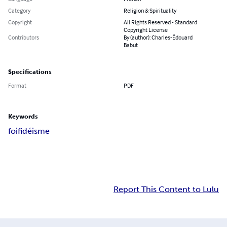
Category
Religion & Spirituality
Copyright
All Rights Reserved - Standard
Copyright License
Contributors
By (author): Charles-Édouard
Babut
Specifications
Format
PDF
Keywords
foi
fidéisme
Report This Content to Lulu