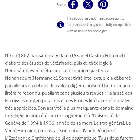
Share
This ebook may not meet accessibility
standards and may not be fully compatible
with assistive technologies.
Né en 1862 naissance à Altkirch (Alsace) Gaston Frommel fit 
d'abord des études de vétérinaire, puis de théologie à 
Neuchâtel, avant d'être consacré comme pasteur à 
Nonancourt (Normandie). Son activité intellectuelle a débordé 
par ailleurs en dehors du cadre religieux, puisqu'il fut un critique 
littéraire reconnu, publiant dans plusieurs revues ; il a laissé des 
Esquisses contemporaines et des Etudes littéraires et morales 
très appréciées. Son activité la plus marquante dans le domaine 
théologique aura été son enseignement à l'Université de 
Genève de 1894 à 1906, année de sa mort. Le titre général, La 
Vérité Humaine, recouvrait son cours d'apologétique et 
L'Expérience Chrétienne celui de dogmatique. Tous deux furent 