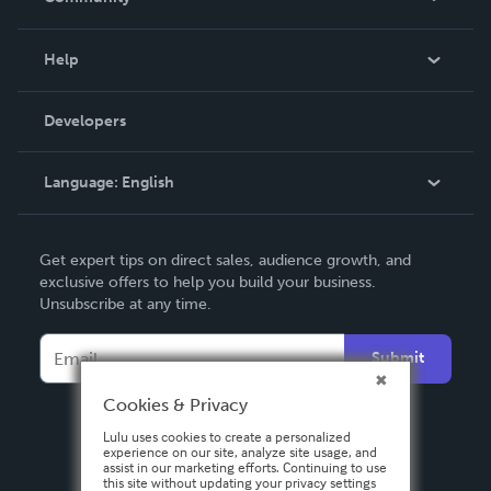
Events
Blog
Help
Videos
Order Lookup
Developers
Podcast
Knowledge Base
Language:
English
Contact Support
English
Get expert tips on direct sales, audience growth, and
Deutsch
exclusive offers to help you build your business.
Unsubscribe at any time.
Français
Italiano
Submit
Español
Cookies & Privacy
Lulu uses cookies to create a personalized
experience on our site, analyze site usage, and
assist in our marketing efforts. Continuing to use
this site without updating your privacy settings