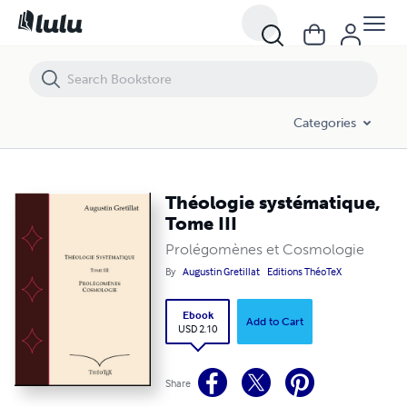
Théologie systématique, Tome III
Categories
Théologie systématique,
Tome III
Prolégomènes et Cosmologie
By
Augustin Gretillat
Editions ThéoTeX
Ebook
Add to Cart
USD 2.10
Share