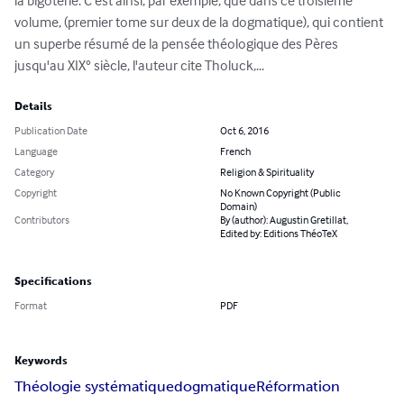
la bigoterie. C'est ainsi, par exemple, que dans ce troisième 
volume, (premier tome sur deux de la dogmatique), qui contient 
un superbe résumé de la pensée théologique des Pères 
jusqu'au XIX° siècle, l'auteur cite Tholuck,...
Details
Publication Date
Oct 6, 2016
Language
French
Category
Religion & Spirituality
Copyright
No Known Copyright (Public
Domain)
Contributors
By (author): Augustin Gretillat,
Edited by: Editions ThéoTeX
Specifications
Format
PDF
Keywords
Théologie systématique
dogmatique
Réformation