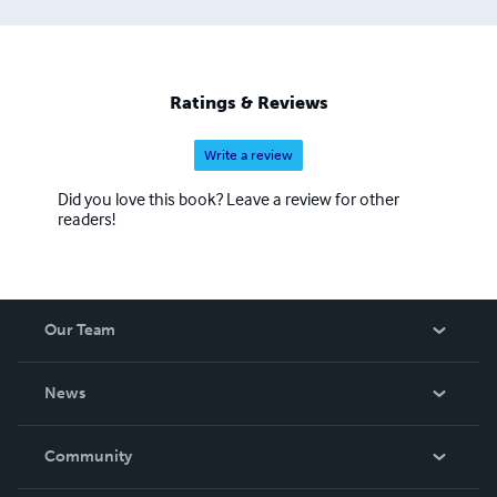
Ratings & Reviews
Write a review
Did you love this book? Leave a review for other
readers!
Our Team
About Us
News
Careers
In The News
Community
Events