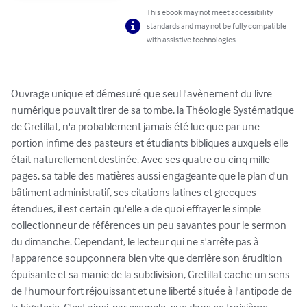
This ebook may not meet accessibility
standards and may not be fully compatible
with assistive technologies.
Ouvrage unique et démesuré que seul l'avènement du livre 
numérique pouvait tirer de sa tombe, la Théologie Systématique 
de Gretillat, n'a probablement jamais été lue que par une 
portion infime des pasteurs et étudiants bibliques auxquels elle 
était naturellement destinée. Avec ses quatre ou cinq mille 
pages, sa table des matières aussi engageante que le plan d'un 
bâtiment administratif, ses citations latines et grecques 
étendues, il est certain qu'elle a de quoi effrayer le simple 
collectionneur de références un peu savantes pour le sermon 
du dimanche. Cependant, le lecteur qui ne s'arrête pas à 
l'apparence soupçonnera bien vite que derrière son érudition 
épuisante et sa manie de la subdivision, Gretillat cache un sens 
de l'humour fort réjouissant et une liberté située à l'antipode de 