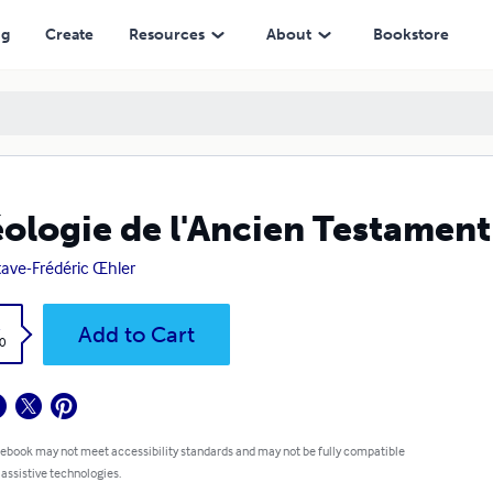
ng
Create
Resources
About
Bookstore
ologie de l'Ancien Testament
ave-Frédéric Œhler
k
Add to Cart
0
 ebook may not meet accessibility standards and may not be fully compatible
 assistive technologies.