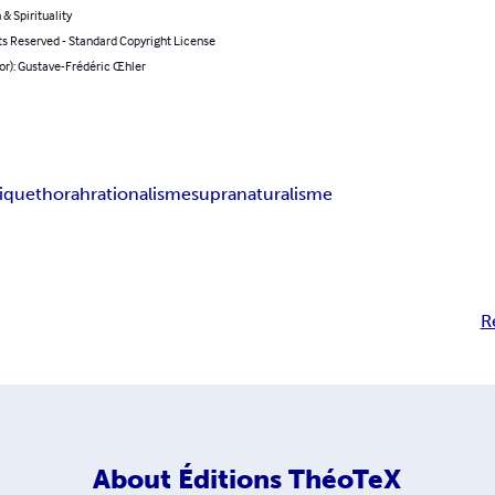
 & Spirituality
ts Reserved - Standard Copyright License
or): Gustave-Frédéric Œhler
lique
thorah
rationalisme
supranaturalisme
R
About
Éditions ThéoTeX