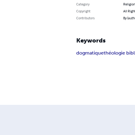
Category
Religion
Copyright
All Righ
Contributors
By (auth
Keywords
dogmatique
théologie bib