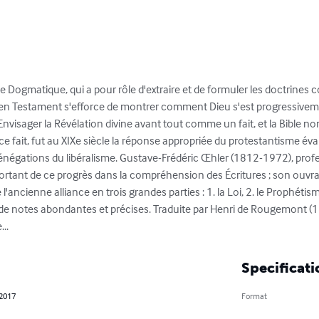
e Dogmatique, qui a pour rôle d'extraire et de formuler les doctrines 
ncien Testament s'efforce de montrer comment Dieu s'est progressivem
. Envisager la Révélation divine avant tout comme un fait, et la Bible 
fait, fut au XIXe siècle la réponse appropriée du protestantisme éva
égations du libéralisme. Gustave-Frédéric Œhler (1812-1972), profess
ortant de ce progrès dans la compréhension des Écritures ; son ouvr
'ancienne alliance en trois grandes parties : 1. la Loi, 2. le Prophétisme,
 de notes abondantes et précises. Traduite par Henri de Rougemont (
..
Specificati
 2017
Format