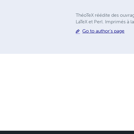
ThéoTeX réédite des ouvrag
LaTeX et Perl. Imprimés à la
Go to author's page