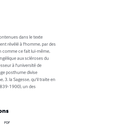
contenues dans le texte 
ent révélé à l'homme, par des 
non comme ce fait lui-même, 
ngélique aux scléroses du 
eur à l'université de 
age posthume divise 
 3. la Sagesse, qu'il traite en 
1839-1900), un des 
ons
PDF