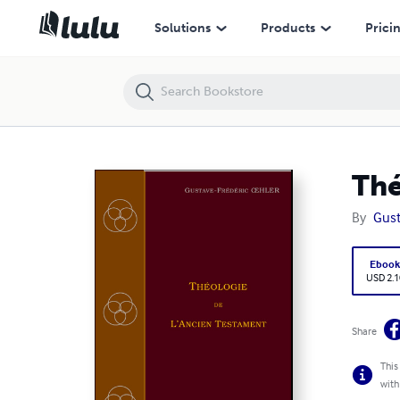
Théologie de l'Ancien Testament
Solutions
Products
Prici
Thé
By
Gust
Eboo
USD 2.1
Share
This
with