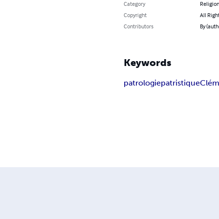
Category
Religion
Copyright
All Righ
Contributors
By (aut
Keywords
patrologie
patristique
Clém