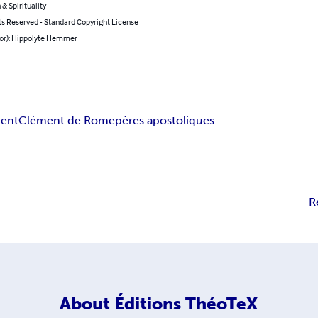
 & Spirituality
ts Reserved - Standard Copyright License
hor): Hippolyte Hemmer
ent
Clément de Rome
pères apostoliques
R
About
Éditions ThéoTeX