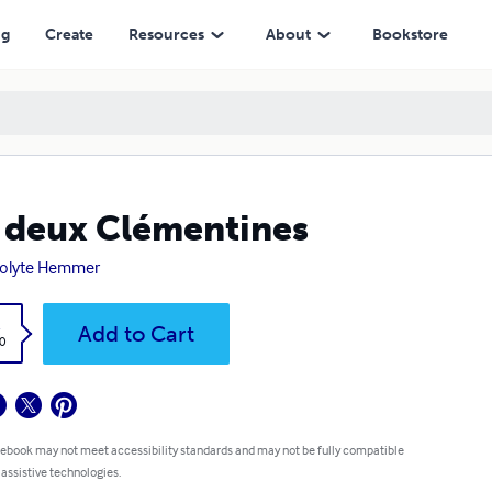
ng
Create
Resources
About
Bookstore
 deux Clémentines
polyte Hemmer
k
Add to Cart
0
 ebook may not meet accessibility standards and may not be fully compatible
 assistive technologies.