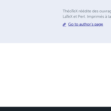
ThéoTeX réédite des ouvrag
LaTeX et Perl. Imprimés à la
Go to author's page