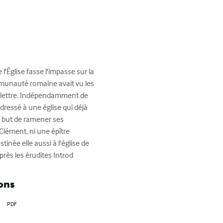
'Église fasse l'impasse sur la 
mmunauté romaine avait vu les 
sa lettre. Indépendamment de 
dressé à une église qui déjà 
r but de ramener ses 
lément, ni une épître 
inée elle aussi à l'église de 
rès les érudites Introd
ons
PDF