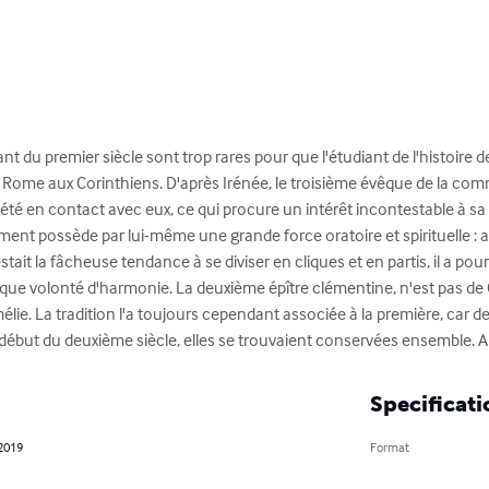
du premier siècle sont trop rares pour que l'étudiant de l'histoire de l
 Rome aux Corinthiens. D'après Irénée, le troisième évêque de la co
it été en contact avec eux, ce qui procure un intérêt incontestable à 
ment possède par lui-même une grande force oratoire et spirituelle : a
tait la fâcheuse tendance à se diviser en cliques et en partis, il a pou
que volonté d'harmonie. La deuxième épître clémentine, n'est pas de C
élie. La tradition l'a toujours cependant associée à la première, car dest
début du deuxième siècle, elles se trouvaient conservées ensemble. Ap
Specificati
 2019
Format