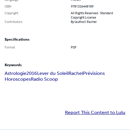
ISBN
9781326448189
Copyright
All Rights Reserved - Standard
Copyright License
Contributors
By (author): Rachel
Specifications
Format
PDF
Keywords
Astrologie
2016
Lever du Soleil
Rachel
Prévisions
Horoscopes
Radio Scoop
Report This Content to Lulu