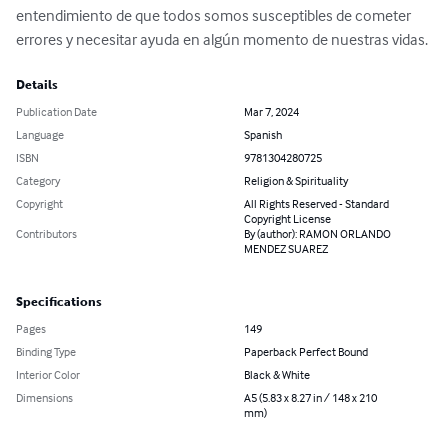
entendimiento de que todos somos susceptibles de cometer 
errores y necesitar ayuda en algún momento de nuestras vidas.
Details
Publication Date
Mar 7, 2024
Language
Spanish
ISBN
9781304280725
Category
Religion & Spirituality
Copyright
All Rights Reserved - Standard
Copyright License
Contributors
By (author): RAMON ORLANDO
MENDEZ SUAREZ
Specifications
Pages
149
Binding Type
Paperback Perfect Bound
Interior Color
Black & White
Dimensions
A5 (5.83 x 8.27 in / 148 x 210
mm)