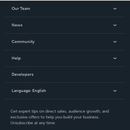
Our Team
About Us
News
Careers
In The News
Community
Events
Blog
Help
Videos
Order Lookup
Developers
Podcast
Knowledge Base
Language:
English
Contact Support
English
Get expert tips on direct sales, audience growth, and
Deutsch
exclusive offers to help you build your business.
Unsubscribe at any time.
Français