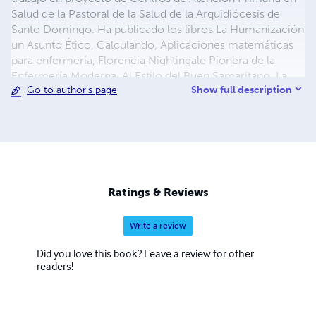
Salud de la Pastoral de la Salud de la Arquidiócesis de
Santo Domingo. Ha publicado los libros La Humanización
un Asunto Ético, Calculando, Aplicaciones matemáticas
para enfermería, Florencia Nightingale Pionera de la
Enfermería Moderna, Al Estilo del Buen Samaritano. La
Show full description
Go to author's page
relación de Ayuda Pastoral, La Humanización un asunto
pastoral, Midiendo la Humanización: Escalas e
Instrumentos de medición de la humanización.
Compasión, La humanización un asunto de cuidado,
Tolerancia, Ética para Enfermería, Ética Samaritana, El
Poder de la Misericordia, Calculando Bioestadistica,
Sapiencia Emocional
Ratings & Reviews
Write a review
Did you love this book? Leave a review for other
readers!