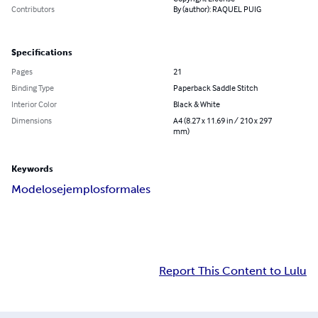
Contributors
By (author): RAQUEL PUIG
Specifications
Pages
21
Binding Type
Paperback Saddle Stitch
Interior Color
Black & White
Dimensions
A4 (8.27 x 11.69 in / 210 x 297
mm)
Keywords
Modelos
ejemplos
formales
Report This Content to Lulu