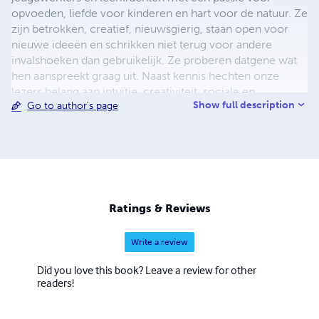
opvoeden, liefde voor kinderen en hart voor de natuur. Ze
zijn betrokken, creatief, nieuwsgierig, staan open voor
nieuwe ideeën en schrikken niet terug voor andere
invalshoeken dan gebruikelijk. Ze proberen datgene wat
hen aanspreekt graag uit. Naast kennis hechten onze
lezers belang aan intuïtie, creativiteit, sociale en
Show full description
Go to author's page
emotionele vaardigheden. Niet wát kinderen worden,
maar wie zij als méns worden vinden zij belangrijk.
Educare is meer dan een tijdschrift. Het is óók een
verbindende schakel in een levend netwerk van
opvoeders die samen oplossingen zoeken voor de
uitdagingen van deze tijd...
Ratings & Reviews
Write a review
Did you love this book? Leave a review for other
readers!