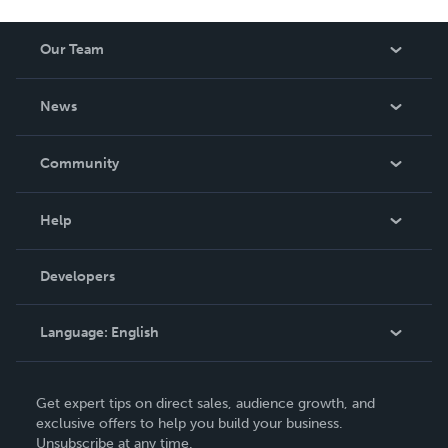
Our Team
About Us
News
Careers
In The News
Community
Events
Blog
Help
Videos
Order Lookup
Developers
Podcast
Knowledge Base
Language:
English
Contact Support
English
Get expert tips on direct sales, audience growth, and
Deutsch
exclusive offers to help you build your business.
Unsubscribe at any time.
Français