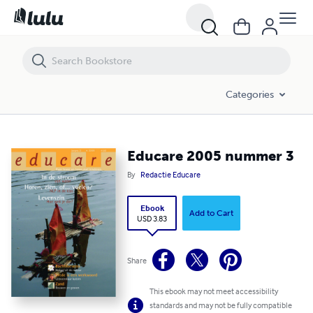
Educare 2005 nummer 3
Categories
Educare 2005 nummer 3
By
Redactie Educare
Ebook
Add to Cart
USD 3.83
Share
This ebook may not meet accessibility
standards and may not be fully compatible