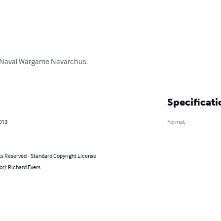
 Naval Wargame Navarchus.

Specificati
013
Format
ts Reserved - Standard Copyright License
or): Richard Evers