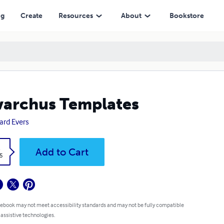
ng
Create
Resources
About
Bookstore
archus Templates
ard Evers
k
Add to Cart
5
 ebook may not meet accessibility standards and may not be fully compatible
 assistive technologies.