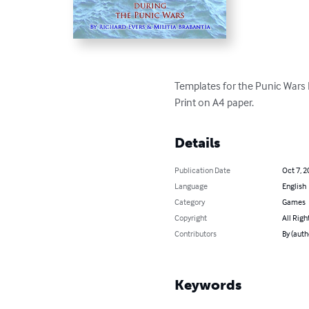
Templates for the Punic Wars
Print on A4 paper.
Details
Publication Date
Oct 7, 2
Language
English
Category
Games
Copyright
All Righ
Contributors
By (auth
Keywords