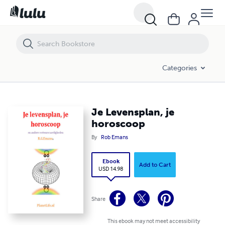
Je Levensplan, je horoscoop
Categories
Je Levensplan, je
horoscoop
By
Rob Emans
Ebook
Add to Cart
USD 14.98
Share
This ebook may not meet accessibility