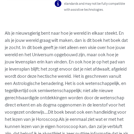
standards and may not be fully compatible
with assistive technologies.
Als je nieuwsgierig bent naar hoe je wereld in elkaar steekt. En 
als je jouw wereld graag wilt maken, dan is dit boek het boek dat 
je zocht. In dit boek geeft je niet alleen een visie over hoe jouw 
wereld en het Universum opgebouwd zijn, maar ook hoe je 
jouw levensplan erin kan vinden. En ook hoe je op het pad van 
je levensplan blijft; het zorgt ervoor dat je niet afdwaalt, afgeleid 
wordt door deze hectische wereld.  Het is geschreven vanuit 
een Astrologische benadering. Het is ook wetenschappelijk, en 
tegelijkertijd ook semiwetenschappelijk; niet alle nieuwe 
gerechtvaardigde ontdekkingen worden door de wetenschap 
direct erkent en als dogma opgenomen in de leerstof voor het 
voorgezet onderwijs….Dit boek bevat ook een handleiding voor 
het lezen van je Horoscoop.Als je eenmaal ziet wat er met het 
kunnen lezen van je eigen horoscoop kan, dan zal je verbluft 
zijn, dat beloof ik je alvast!Het is zeer nuttige informatie dat je als 