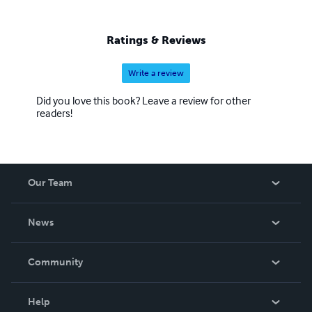
Ratings & Reviews
Write a review
Did you love this book? Leave a review for other
readers!
Our Team
About Us
News
Careers
In The News
Community
Events
Blog
Help