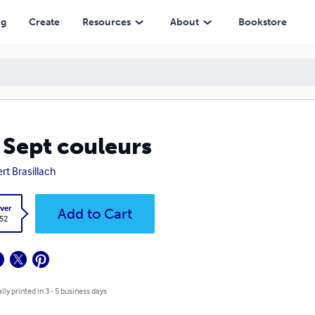
ng
Create
Resources
About
Bookstore
 Sept couleurs
rt Brasillach
ver
Add to Cart
.52
lly printed in 3 - 5 business days