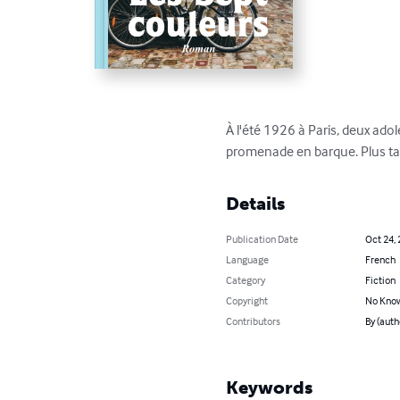
À l'été 1926 à Paris, deux ado
promenade en barque. Plus tard
Details
Publication Date
Oct 24,
Language
French
Category
Fiction
Copyright
No Know
Contributors
By (auth
Keywords