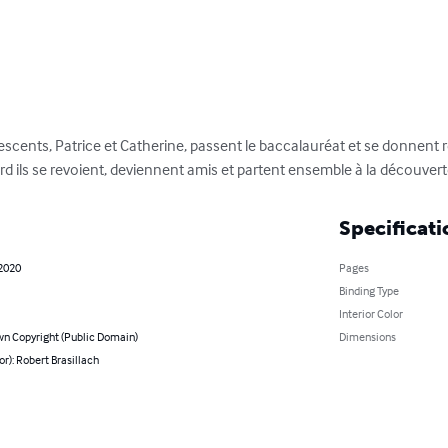
lescents, Patrice et Catherine, passent le baccalauréat et se donnent
 ils se revoient, deviennent amis et partent ensemble à la découverte 
Specificati
 2020
Pages
Binding Type
Interior Color
n Copyright (Public Domain)
Dimensions
or): Robert Brasillach