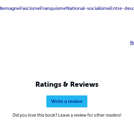
llemagne
Fascisme
Franquisme
National-socialisme
Entre-deu
R
Ratings & Reviews
Write a review
Did you love this book? Leave a review for other readers!