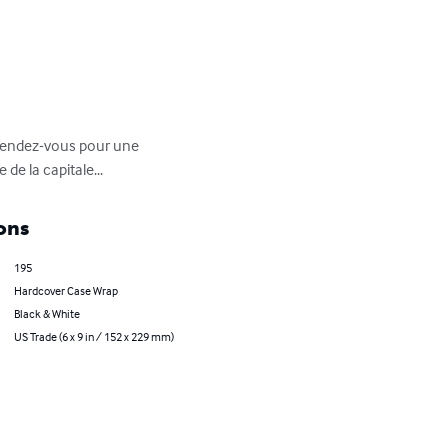
 rendez-vous pour une 
de la capitale...
ons
195
Hardcover Case Wrap
Black & White
US Trade (6 x 9 in / 152 x 229 mm)