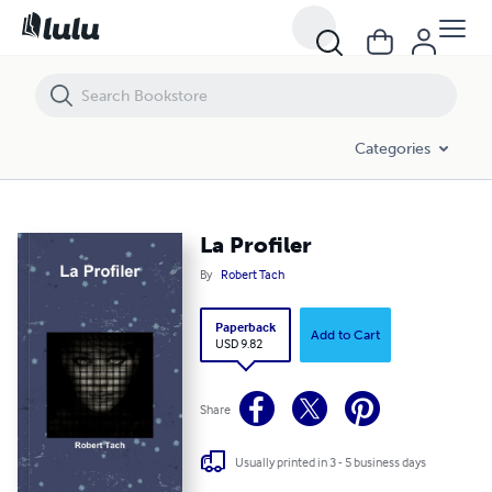
La Profiler
Categories
La Profiler
By
Robert Tach
Paperback
Add to Cart
USD 9.82
Share
Usually printed in 3 - 5 business days