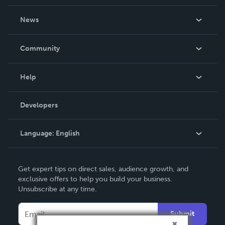
About Us
News
Careers
In The News
Community
Events
Blog
Help
Videos
Order Lookup
Developers
Podcast
Knowledge Base
Language:
English
Contact Support
English
Get expert tips on direct sales, audience growth, and
Deutsch
exclusive offers to help you build your business.
Unsubscribe at any time.
Français
Italiano
Submit