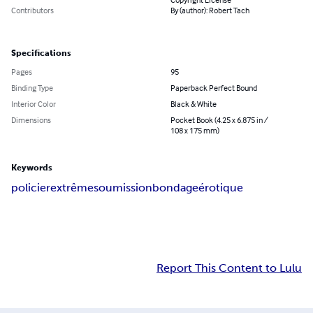
Contributors
By (author): Robert Tach
Specifications
Pages
95
Binding Type
Paperback Perfect Bound
Interior Color
Black & White
Dimensions
Pocket Book (4.25 x 6.875 in /
108 x 175 mm)
Keywords
policier
extrême
soumission
bondage
érotique
Report This Content to Lulu