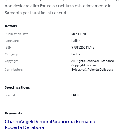
non desidera altro l'angelo rinchiuso misteriosamente in 
Samanta per i suoi fini più oscuri.
Details
Publication Date
Mar 11, 2015
Language
Italian
ISBN
9781326211745
Category
Fiction
Copyright
All Rights Reserved - Standard
Copyright License
Contributors
By (author): Roberta Dellabora
Specifications
Format
EPUB
Keywords
Chasm
Angeli
Demoni
Paranormal
Romance
Roberta Dellabora