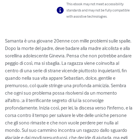
This ebook may not meet accessibility
standards and may not be fully compatible
with assistive technologies.
Samanta è una giovane 20enne con mille problemi sulle spalle. 
Dopo la morte del padre, deve badare alla madre alcolista e alla 
sorellina adolescente Ginevra. Pensa che non potrebbe andare 
peggio di così, ma si sbaglia. La ragazza viene coinvolta al 
centro di una serie di strane vicende piuttosto inquietanti, fin 
quando nella sua vita appare Sebastian, dolce, gentile e 
premuroso, col quale stringe una profonda amicizia. Sembra 
che ogni suo problema possa risolversi da un momento 
all'altro. ;a il terrificante segreto di lui la sconvolge 
profondamente. Inizia così, per lei, la discesa verso l'inferno, e la 
corsa contro il tempo per salvare le vite delle uniche persone 
che gli sono rimaste e che non vuole perdere per nulla al 
mondo. Sul suo cammino incontra un ragazzo dallo sguardo 
glaciale e dai modi presuntuosi, che decide di aiutarla, ma egli 