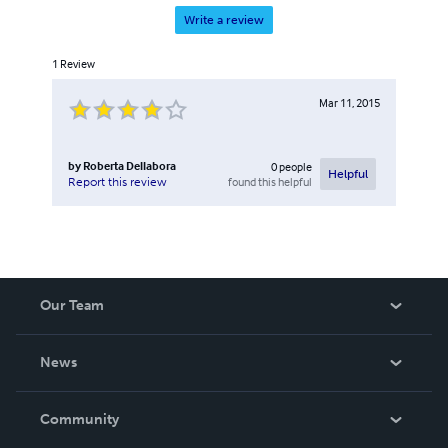
Write a review
1
Review
Mar 11, 2015
by
Roberta Dellabora
0
people
Helpful
found this helpful
Report this review
Our Team
About Us
News
Careers
In The News
Community
Events