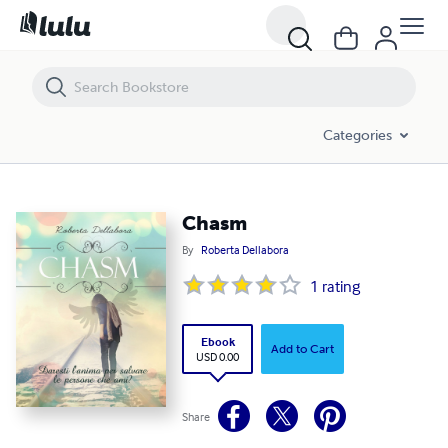
Chasm
Categories
Chasm
By
Roberta Dellabora
1
rating
Ebook
Add to Cart
USD 0.00
Share